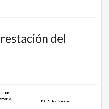
restación del
ace un
izar la
Foto: Archivo Minvivienda