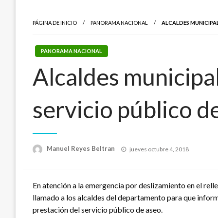
PÁGINA DE INICIO
PANORAMA NACIONAL
ALCALDES MUNICIPAL
PANORAMA NACIONAL
Alcaldes municipa
servicio público d
Publicado
Manuel Reyes Beltran
jueves octubre 4, 2018
el
En atención a la emergencia por deslizamiento en el relle
llamado a los alcaldes del departamento para que infor
prestación del servicio público de aseo.