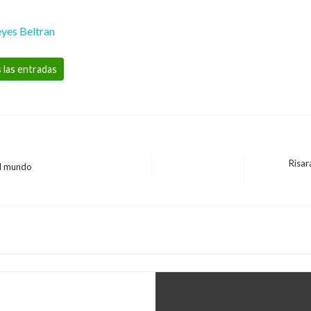
yes Beltran
 las entradas
Risar
el mundo
Entrada
siguiente
oy sábado quedan al
o