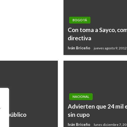
BOGOTÁ
Con toma a Sayco, com
directiva
Iván Briceño
jueves agosto 9, 2012
NACIONAL
Advierten que 24 mil 
,
ón público
sin cupo
Iván Briceño
lunes diciembre 7, 2