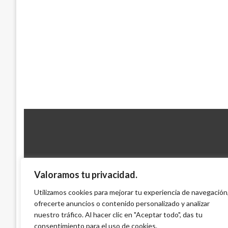
Valoramos tu privacidad.
NACIONAL
Utilizamos cookies para mejorar tu experiencia de navegación
ofrecerte anuncios o contenido personalizado y analizar
El general Navas ratifica que pedirá perd
nuestro tráfico. Al hacer clic en "Aceptar todo", das tu
Mario Murcia
domingo noviembre 7, 2010
consentimiento para el uso de cookies.