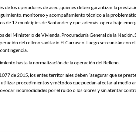
vés de los operadores de aseo, quienes deben garantizar la prestaci
seguimiento, monitoreo y acompañamiento técnico a la problemática
os de 17 municipios de Santander y que, además, opera bajo emerg
os del Ministerio de Vivienda, Procuraduría General de la Nación,
 operación del relleno sanitario El Carrasco. Luego se reunirán c
 contingencia.
uimiento hasta la normalización de la operación del Relleno.
1077 de 2015, los entes territoriales deben “asegurar que se preste
i utilizar procedimientos y métodos que puedan afectar al medio amb
 provocar incomodidades por el ruido o los olores y sin atentar contra