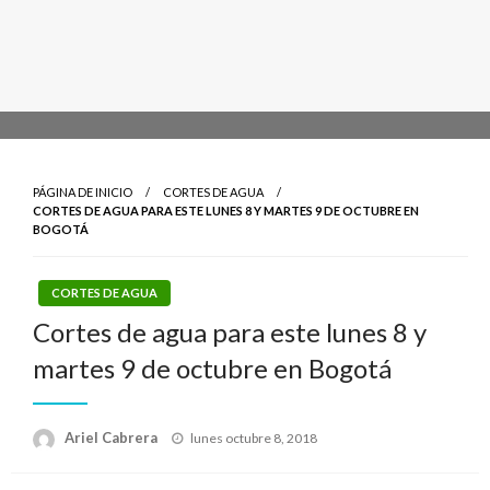
PÁGINA DE INICIO
CORTES DE AGUA
CORTES DE AGUA PARA ESTE LUNES 8 Y MARTES 9 DE OCTUBRE EN
BOGOTÁ
CORTES DE AGUA
Cortes de agua para este lunes 8 y
martes 9 de octubre en Bogotá
Publicado
Ariel Cabrera
lunes octubre 8, 2018
el