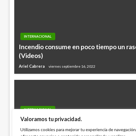
INTERNACIONAL
Incendio consume en poco tiempo un ras
(Videos)
Ariel Cabrera
viernes septiembre 16, 2022
INTERNACIONAL
Valoramos tu privacidad.
Philae logró completar su misión científ
antes de entrar en hibernación, afirma A
Utilizamos cookies para mejorar tu experiencia de navegación