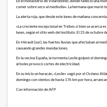
En el monasterio de Villardonnel, donde falleció una mon
comer sobre seco al mediodía». La hermana que murió ten
La alerta roja, que desde este lunes de mañana concernía 
«La creciente excepcional en Trèbes si bien se acerca es 
lunes, según el sitio web del instituto. El 25 de octubre d
En Hérault (sur), las fuertes lluvias que afectaban al me
causando grandes inundaciones.
En la vecina España, la tormenta Leslie golpeó el domin
árboles provocó cortes de electricidad.
En su inicio un huracán, «Leslie» vagó por el Océano Atl
domingo con vientos de hasta 176 km por hora, arrancand
Con información de AFP