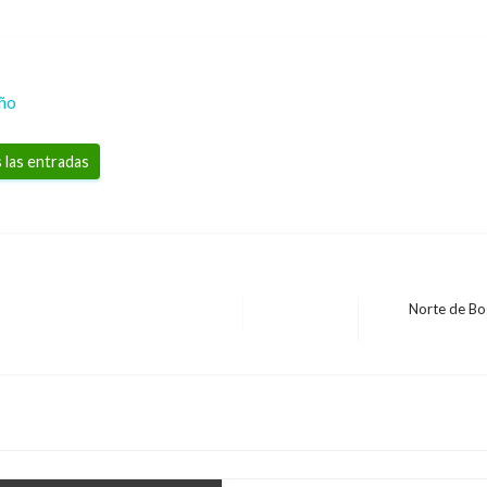
eño
 las entradas
Norte de Bo
Entrada
INTERNACIONAL
siguiente
Líder norcoreano Kim 
por su 90 cumpleaños
Manuel Reyes Beltran
viernes ag