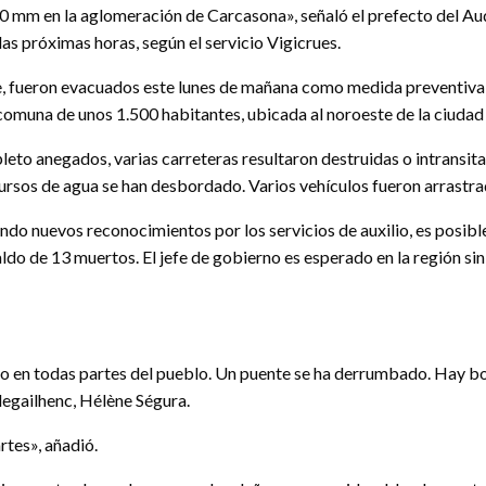
0 mm en la aglomeración de Carcasona», señaló el prefecto del Aude
as próximas horas, según el servicio Vigicrues.
, fueron evacuados este lunes de mañana como medida preventiva d
a comuna de unos 1.500 habitantes, ubicada al noroeste de la ciuda
eto anegados, varias carreteras resultaron destruidas o intransita
ursos de agua se han desbordado. Varios vehículos fueron arrastra
endo nuevos reconocimientos por los servicios de auxilio, es posibl
ldo de 13 muertos. El jefe de gobierno es esperado en la región sini
do en todas partes del pueblo. Un puente se ha derrumbado. Hay 
llegailhenc, Hélène Ségura.
rtes», añadió.