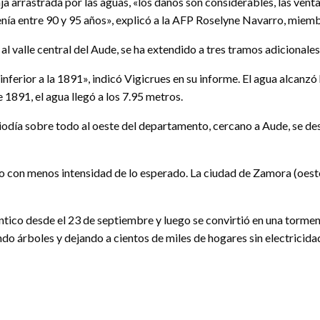
ja arrastrada por las aguas, «los daños son considerables, las vent
ía entre 90 y 95 años», explicó a la AFP Roselyne Navarro, miembr
al valle central del Aude, se ha extendido a tres tramos adicionales
inferior a la 1891», indicó Vigicrues en su informe. El agua alcanz
e 1891, el agua llegó a los 7.95 metros.
diodía sobre todo al oeste del departamento, cercano a Aude, se des
go con menos intensidad de lo esperado. La ciudad de Zamora (oeste
ántico desde el 23 de septiembre y luego se convirtió en una torme
o árboles y dejando a cientos de miles de hogares sin electricida