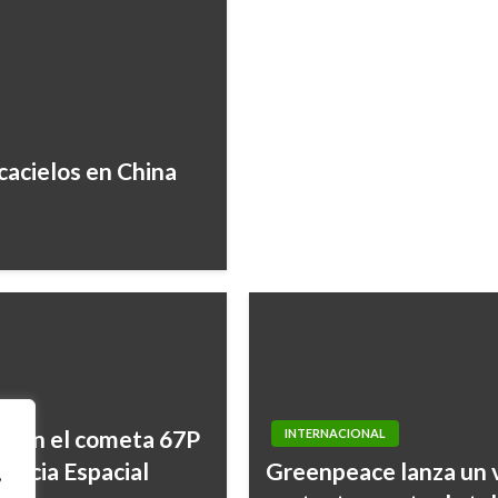
cacielos en China
ica en el cometa 67P
INTERNACIONAL
gencia Espacial
Greenpeace lanza un v
,