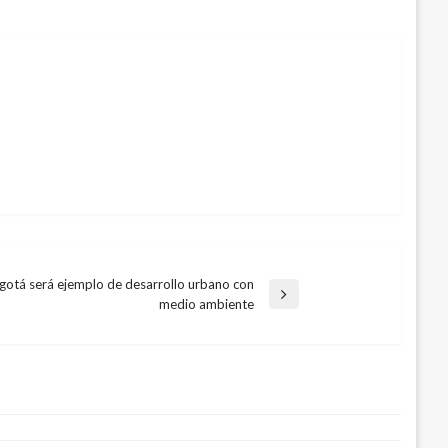
gotá será ejemplo de desarrollo urbano con
medio ambiente
Jong-un envía regalo a Fidel Castro
osto 12, 2016