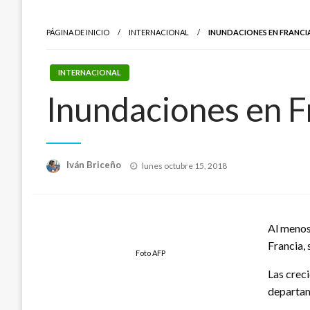
PÁGINA DE INICIO
INTERNACIONAL
INUNDACIONES EN FRANCI
INTERNACIONAL
Inundaciones en F
Publicado
Iván Briceño
lunes octubre 15, 2018
el
Al menos 
Francia, 
Foto AFP
Las crec
departam