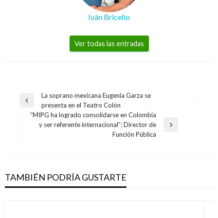
Iván Briceño
Ver todas las entradas
Navegación
La soprano mexicana Eugenia Garza se
Entrada
presenta en el Teatro Colón
de
anterior
“MIPG ha logrado consolidarse en Colombia
entradas
y ser referente internacional”: Director de
Entrada
Función Pública
siguiente
TAMBIÉN PODRÍA GUSTARTE