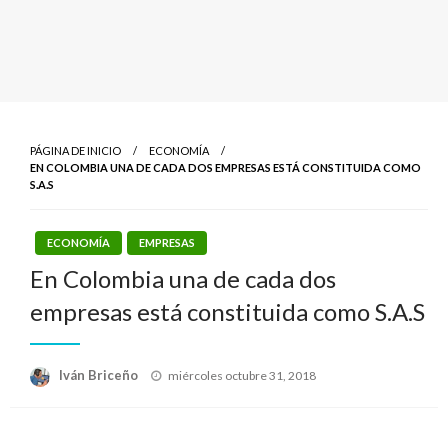
PÁGINA DE INICIO
ECONOMÍA
EN COLOMBIA UNA DE CADA DOS EMPRESAS ESTÁ CONSTITUIDA COMO
S.A.S
ECONOMÍA
EMPRESAS
En Colombia una de cada dos
empresas está constituida como S.A.S
Publicado
Iván Briceño
miércoles octubre 31, 2018
el