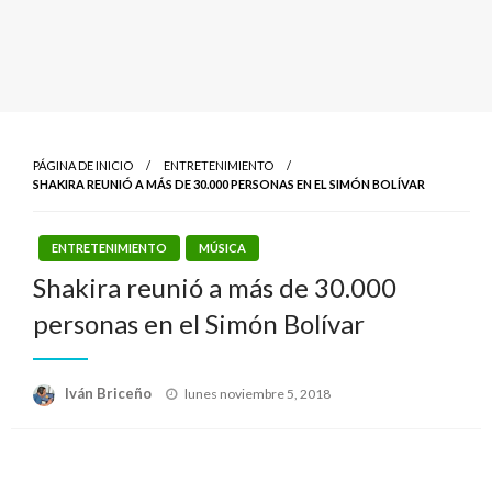
PÁGINA DE INICIO
ENTRETENIMIENTO
SHAKIRA REUNIÓ A MÁS DE 30.000 PERSONAS EN EL SIMÓN BOLÍVAR
ENTRETENIMIENTO
MÚSICA
Shakira reunió a más de 30.000
personas en el Simón Bolívar
Publicado
Iván Briceño
lunes noviembre 5, 2018
el