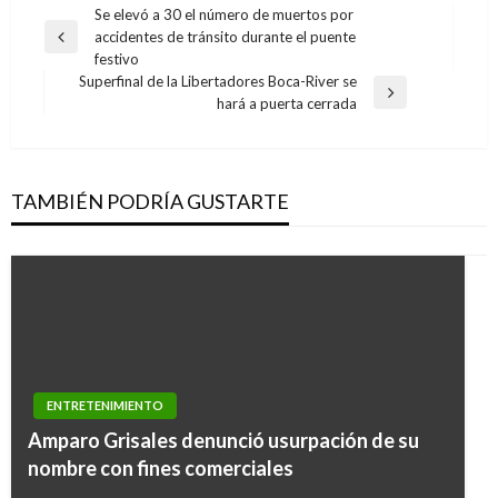
Navegación
Se elevó a 30 el número de muertos por
accidentes de tránsito durante el puente
de
Entrada
festivo
anterior
entradas
Superfinal de la Libertadores Boca-River se
Entrada
hará a puerta cerrada
siguiente
TAMBIÉN PODRÍA GUSTARTE
ENTRETENIMIENTO
ENTRETENIMIENTO
Amparo Grisales denunció usurpación de su
Alex Fernández presenta el video de «Esta
nombre con fines comerciales
Vida (Qué Bonita es Esta Vida)»