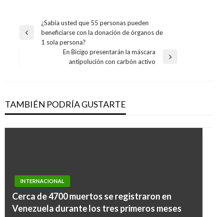
Navegación
¿Sabía usted que 55 personas pueden
beneficiarse con la donación de órganos de
de
Entrada
1 sola persona?
anterior
entradas
En Bicigo presentarán la máscara
Entrada
antipolución con carbón activo
siguiente
TAMBIÉN PODRÍA GUSTARTE
INTERNACIONAL
Cerca de 4700 muertos se registraron en
Venezuela durante los tres primeros meses