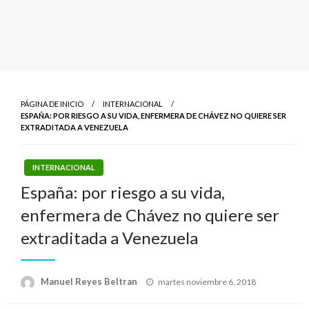
PÁGINA DE INICIO
INTERNACIONAL
ESPAÑA: POR RIESGO A SU VIDA, ENFERMERA DE CHÁVEZ NO QUIERE SER
EXTRADITADA A VENEZUELA
INTERNACIONAL
España: por riesgo a su vida,
enfermera de Chávez no quiere ser
extraditada a Venezuela
Publicado
Manuel Reyes Beltran
martes noviembre 6, 2018
el