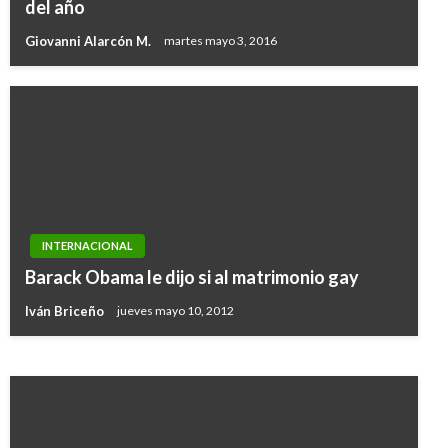
del año
Giovanni Alarcón M.
martes mayo 3, 2016
INTERNACIONAL
INTERNACIONAL
Bolivia: elecciones aplazadas por la Covid-19,
Barack Obama le dijo si al matrimonio gay
se realizarán en septiembre
Iván Briceño
jueves mayo 10, 2012
Manuel Reyes Beltran
martes junio 2, 2020