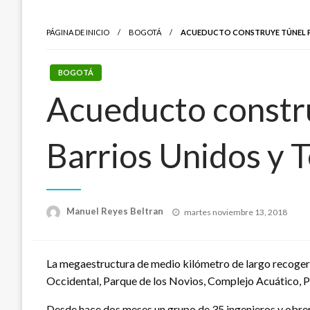
PÁGINA DE INICIO
BOGOTÁ
ACUEDUCTO CONSTRUYE TÚNEL PA
BOGOTÁ
Acueducto constru
Barrios Unidos y T
Publicado
Manuel Reyes Beltran
martes noviembre 13, 2018
el
La megaestructura de medio kilómetro de largo recogerá
Occidental, Parque de los Novios, Complejo Acuático, P
Desde hace dos meses un grupo de 35 ingenieros y obrer