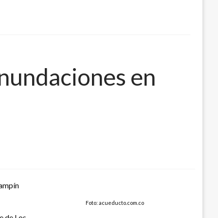
inundaciones en
Campín
Foto: acueducto.com.co
e de Los