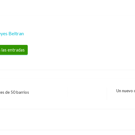
yes Beltran
 las entradas
Un nuevo c
tes de 50 barrios
Entrada
siguiente