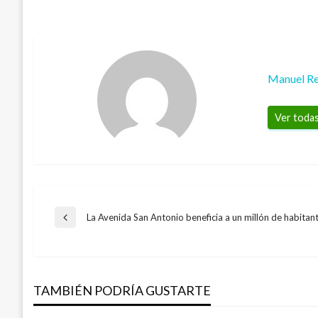
Manuel Re
Ver todas
Navegación
La Avenida San Antonio beneficia a un millón de habitan
Entrada
anterior
de
TAMBIÉN PODRÍA GUSTARTE
entradas