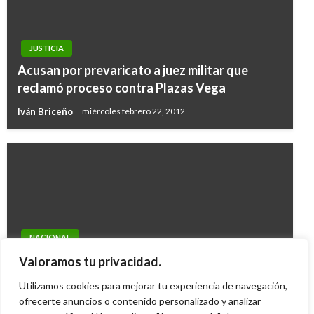
JUSTICIA
Acusan por prevaricato a juez militar que
reclamó proceso contra Plazas Vega
Iván Briceño
miércoles febrero 22, 2012
NACIONAL
Invías autoriza el cierre de peajes desde esta
Valoramos tu privacidad.
semana
Utilizamos cookies para mejorar tu experiencia de navegación,
Giovanni Alarcón M.
ofrecerte anuncios o contenido personalizado y analizar
martes octubre 13, 2015