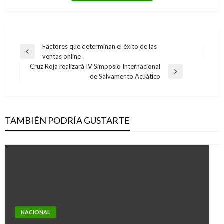
Navegación
Factores que determinan el éxito de las
Entrada
ventas online
de
anterior
Cruz Roja realizará IV Simposio Internacional
entradas
Entrada
de Salvamento Acuático
siguiente
TAMBIÉN PODRÍA GUSTARTE
NACIONAL