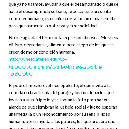
que ya no usamos, ayudar a que el desamparado o que se
hace el desamparado se bañe, se acicale, se presente
como ser humano, es un inicio de solución o una semilla
para que aumente la pobreza y la mendicidad.
No me agrada el término, la expresión limosna. Me suena
elitista, degradante, alimento para el ego de los que se
creen de mejor condición humana.
http://auneec.ateneo.edu/wp-
includes/images/new/scholarship-essay-writing-
service.html
El pobre limosnero, el rico opulento, el que invita a la
comida en la antesala del garaje y los funcionarios que
invitan a un refrigerio y se toman la foto para hacer
alarde de que siembran la justicia social y luego esperan
una medalla o un reconocimiento por su sensibilidad
humana, por su ayuda a los pobres, los que procura que
no se acaben porque no tendrán con quien tomarse otras