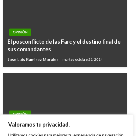
OPINIÓN
El posconflicto de las Farc y el destino final de
sus comandantes
Jose Luis Ramirez Morales
martes octubre 21, 2014
OPINIÓN
Fumarola de iniciativas laborales en el
Valoramos tu privacidad.
Congreso de la República
Utilizamos cookies para mejorar tu experiencia de navegación,