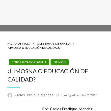
PÁGINA DE INICIO
CONSTRUYAMOS FAMILIA
¿LIMOSNA O EDUCACIÓN DE CALIDAD?
CONSTRUYAMOS FAMILIA
OPINIÓN
¿LIMOSNA O EDUCACIÓN DE
CALIDAD?
Publicado
Carlos Fradique-Mendez
domingo diciembre 2, 2018
el
Por: Carlos Fradique-Méndez