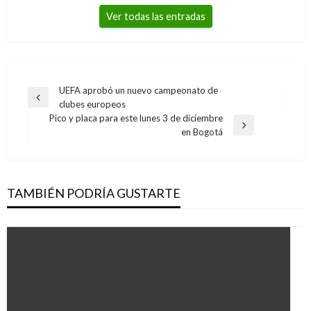
Ver todas las entradas
Navegación
UEFA aprobó un nuevo campeonato de
Entrada
clubes europeos
de
anterior
Pico y placa para este lunes 3 de diciembre
entradas
Entrada
en Bogotá
siguiente
TAMBIÉN PODRÍA GUSTARTE