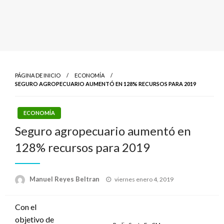
PÁGINA DE INICIO
ECONOMÍA
SEGURO AGROPECUARIO AUMENTÓ EN 128% RECURSOS PARA 2019
ECONOMÍA
Seguro agropecuario aumentó en
128% recursos para 2019
Publicado
Manuel Reyes Beltran
viernes enero 4, 2019
el
Con el
objetivo de