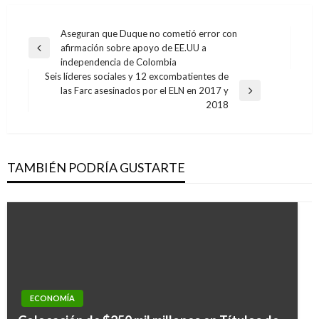
Navegación
Aseguran que Duque no cometió error con
afirmación sobre apoyo de EE.UU a
de
Entrada
independencia de Colombia
anterior
entradas
Seis líderes sociales y 12 excombatientes de
las Farc asesinados por el ELN en 2017 y
Entrada
2018
siguiente
TAMBIÉN PODRÍA GUSTARTE
ECONOMÍA