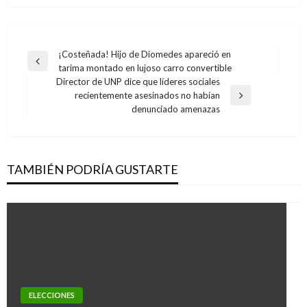
Navegación
¡Costeñada! Hijo de Diomedes apareció en
Entrada
tarima montado en lujoso carro convertible
de
anterior
Director de UNP dice que líderes sociales
entradas
recientemente asesinados no habían
Entrada
denunciado amenazas
siguiente
TAMBIÉN PODRÍA GUSTARTE
ELECCIONES