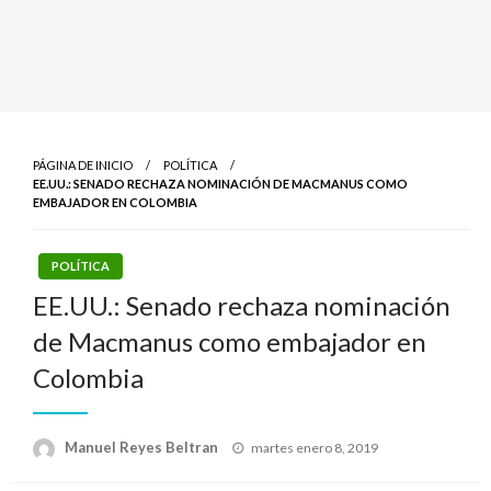
PÁGINA DE INICIO
POLÍTICA
EE.UU.: SENADO RECHAZA NOMINACIÓN DE MACMANUS COMO
EMBAJADOR EN COLOMBIA
POLÍTICA
EE.UU.: Senado rechaza nominación
de Macmanus como embajador en
Colombia
Publicado
Manuel Reyes Beltran
martes enero 8, 2019
el