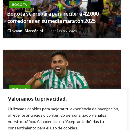
BOGOTÁ
DEPORTES
Bogotá se prepara para recibir a 42.000
Uruguay y Argentina quieren organizar el
corredores en su media maratón 2025
Mundial del 2030: Blatter
Giovanni Alarcón M.
lunes junio 9, 2025
Giovanni Alarcón M.
jueves septiembre 30, 2010
BOGOTÁ
Listo el plan de seguridad para partido Santa
Valoramos tu privacidad.
Fe vs Nacional en Bogotá
Utilizamos cookies para mejorar tu experiencia de navegación,
Diana Becerra
ofrecerte anuncios o contenido personalizado y analizar
sábado abril 13, 2024
nuestro tráfico. Al hacer clic en "Aceptar todo", das tu
consentimiento para el uso de cookies.