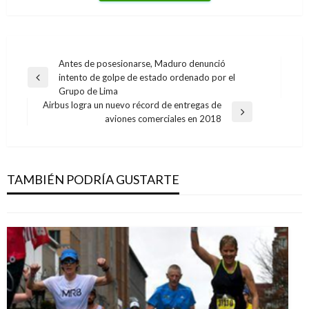
Navegación
Antes de posesionarse, Maduro denunció
intento de golpe de estado ordenado por el
de
Entrada
Grupo de Lima
anterior
entradas
Airbus logra un nuevo récord de entregas de
Entrada
aviones comerciales en 2018
siguiente
CICLISMO
José Serpa continúa triunfando en el Tour de
Langwaki
TAMBIÉN PODRÍA GUSTARTE
Iván Briceño
viernes marzo 2, 2012