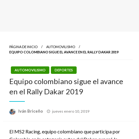
PÁGINA DE INICIO
AUTOMOVILISMO
EQUIPO COLOMBIANO SIGUE EL AVANCE EN EL RALLY DAKAR 2019
AUTOMOVILISMO
DEPORTES
Equipo colombiano sigue el avance
en el Rally Dakar 2019
Publicado
Iván Briceño
jueves enero 10, 2019
el
El MS2 Racing, equipo colombiano que participa por