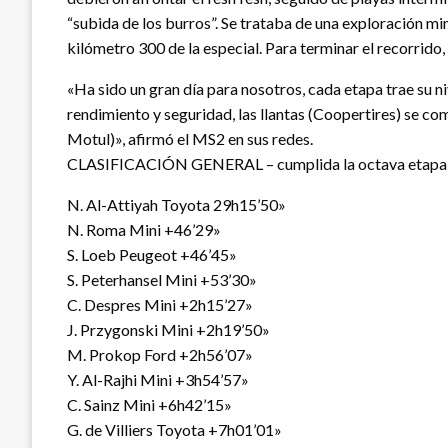
“subida de los burros”. Se trataba de una exploración mi
kilómetro 300 de la especial. Para terminar el recorrido,
«Ha sido un gran día para nosotros, cada etapa trae su
rendimiento y seguridad, las llantas (Coopertires) se c
Motul)», afirmó el MS2 en sus redes.
CLASIFICACIÓN GENERAL – cumplida la octava etapa
N. Al-Attiyah Toyota 29h15’50»
N. Roma Mini +46’29»
S. Loeb Peugeot +46’45»
S. Peterhansel Mini +53’30»
C. Despres Mini +2h15’27»
J. Przygonski Mini +2h19’50»
M. Prokop Ford +2h56’07»
Y. Al-Rajhi Mini +3h54’57»
C. Sainz Mini +6h42’15»
G. de Villiers Toyota +7h01’01»