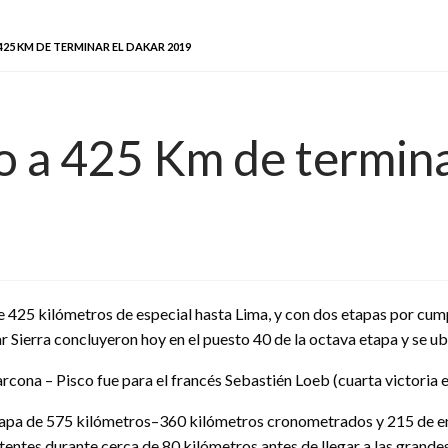
5 KM DE TERMINAR EL DAKAR 2019
 a 425 Km de termina
de 425 kilómetros de especial hasta Lima, y con dos etapas por cum
Sierra concluyeron hoy en el puesto 40 de la octava etapa y se ubic
arcona – Pisco fue para el francés Sebastién Loeb (cuarta victoria en
 etapa de 575 kilómetros–360 kilómetros cronometrados y 215 de enl
entes durante cerca de 80 kilómetros antes de llegar a las grandes d