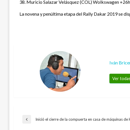
38. Muricio Salazar Velásquez (COL) Wolkswagen +26h
La novena y penúltima etapa del Rally Dakar 2019 se dis
Iván Bric
Ver todas
Navegación
Inició el cierre de la compuerta en casa de máquinas de
Entrada
anterior