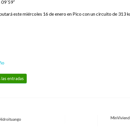
 09´59”
putará este miércoles 16 de enero en Pico con un circuito de 313 k
eño
 las entradas
MinViviend
 Hidroituango
Entrada
siguiente