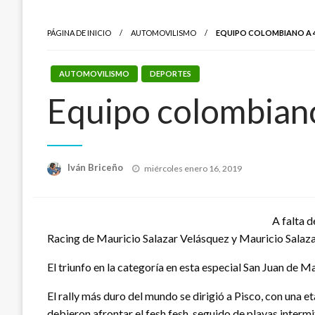
PÁGINA DE INICIO
AUTOMOVILISMO
EQUIPO COLOMBIANO A 42
AUTOMOVILISMO
DEPORTES
Equipo colombiano
Publicado
Iván Briceño
miércoles enero 16, 2019
el
A falta 
Racing de Mauricio Salazar Velásquez y Mauricio Salazar 
El triunfo en la categoría en esta especial San Juan de M
El rally más duro del mundo se dirigió a Pisco, con una
debieron afrontar el fesh fesh, seguido de playas intermit