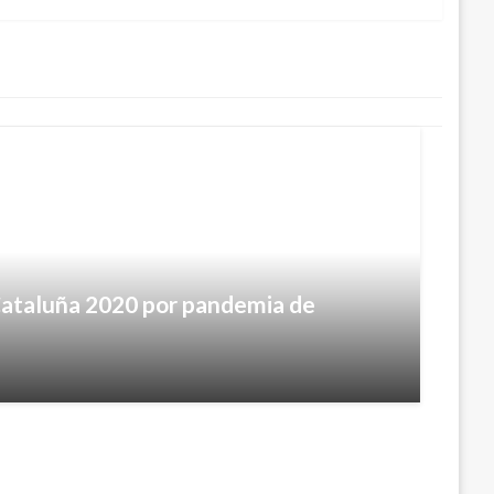
Cataluña 2020 por pandemia de
a presentación de la Copa Colsanitas
15, 2021