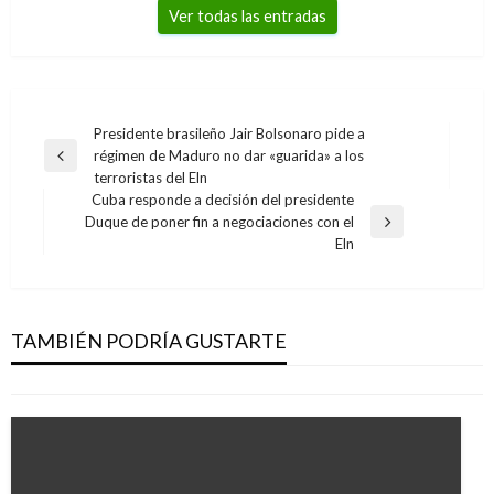
Ver todas las entradas
Navegación
Presidente brasileño Jair Bolsonaro pide a
régimen de Maduro no dar «guarida» a los
de
Entrada
terroristas del Eln
anterior
entradas
Cuba responde a decisión del presidente
Duque de poner fin a negociaciones con el
Entrada
Eln
siguiente
NOTICIA EXTRAORDINARIA
Exministro Andrés Felipe Arias solicitó aplazar
audiencia de extradición hasta noviembre
TAMBIÉN PODRÍA GUSTARTE
Manuel Reyes Beltran
jueves agosto 24, 2017