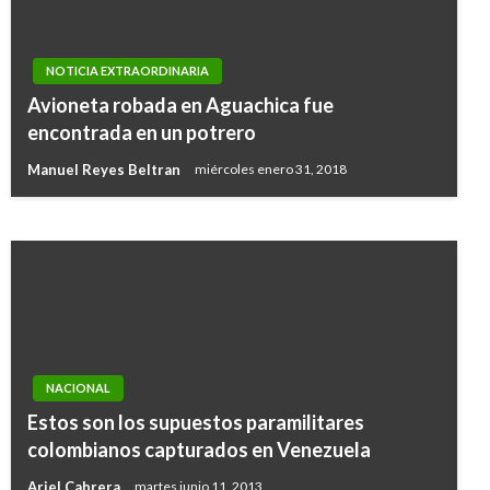
POLÍTICA
NOTICIA EXTRAORDINARIA
Duque denunció presencia de células de
Avioneta robada en Aguachica fue
Hezbollah en Venezuela, con la anuencia de la
encontrada en un potrero
dictadura de Nicolás Maduro
Manuel Reyes Beltran
miércoles enero 31, 2018
Ariel Cabrera
martes enero 21, 2020
NACIONAL
Estos son los supuestos paramilitares
colombianos capturados en Venezuela
Ariel Cabrera
martes junio 11, 2013