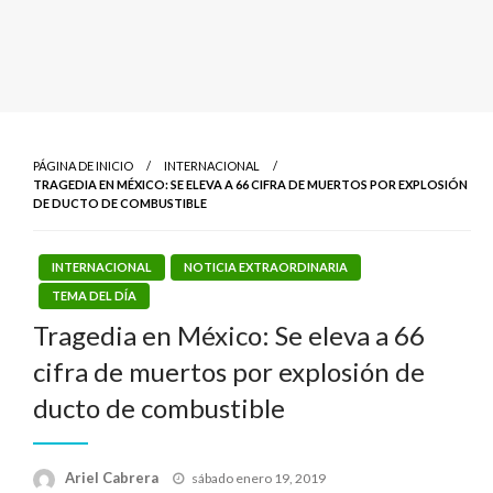
PÁGINA DE INICIO
INTERNACIONAL
TRAGEDIA EN MÉXICO: SE ELEVA A 66 CIFRA DE MUERTOS POR EXPLOSIÓN
DE DUCTO DE COMBUSTIBLE
INTERNACIONAL
NOTICIA EXTRAORDINARIA
TEMA DEL DÍA
Tragedia en México: Se eleva a 66
cifra de muertos por explosión de
ducto de combustible
Publicado
Ariel Cabrera
sábado enero 19, 2019