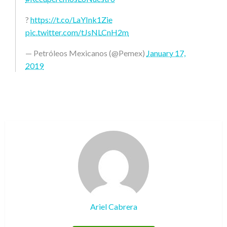
?
https://t.co/LaYInk1Zie
pic.twitter.com/tJsNLCnH2m
— Petróleos Mexicanos (@Pemex)
January 17,
2019
Ariel Cabrera