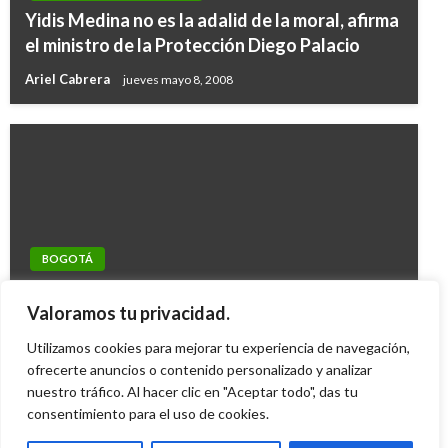
Yidis Medina no es la adalid de la moral, afirma
el ministro de la Protección Diego Palacio
Ariel Cabrera
jueves mayo 8, 2008
BOGOTÁ
NOTICIA EXTRAORDINARIA
Capturado falso sacerdote recogiendo plata
Santos hace nuevo llamado a la unidad de los
Valoramos tu privacidad.
para Haití
colombianos alrededor de la paz
Utilizamos cookies para mejorar tu experiencia de navegación,
Carlos Martinez
jueves enero 21, 2010
Ariel Cabrera
ofrecerte anuncios o contenido personalizado y analizar
miércoles julio 20, 2016
nuestro tráfico. Al hacer clic en "Aceptar todo", das tu
consentimiento para el uso de cookies.