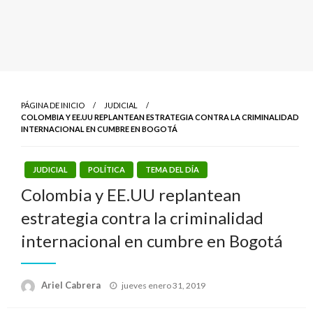
PÁGINA DE INICIO
JUDICIAL
COLOMBIA Y EE.UU REPLANTEAN ESTRATEGIA CONTRA LA CRIMINALIDAD
INTERNACIONAL EN CUMBRE EN BOGOTÁ
JUDICIAL
POLÍTICA
TEMA DEL DÍA
Colombia y EE.UU replantean
estrategia contra la criminalidad
internacional en cumbre en Bogotá
Publicado
Ariel Cabrera
jueves enero 31, 2019
el