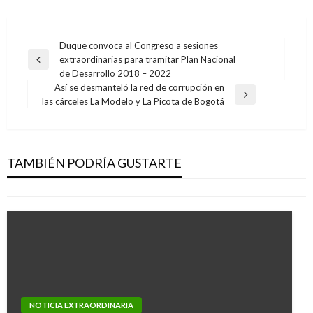
Navegación
Duque convoca al Congreso a sesiones
extraordinarias para tramitar Plan Nacional
de
Entrada
de Desarrollo 2018 – 2022
anterior
entradas
Así se desmanteló la red de corrupción en
Entrada
las cárceles La Modelo y La Picota de Bogotá
siguiente
INTERNACIONAL
El mundo le cierra la puerta al Reino Unido por
el temor a nueva cepa de coronavirus
TAMBIÉN PODRÍA GUSTARTE
Iván Briceño
lunes diciembre 21, 2020
NOTICIA EXTRAORDINARIA