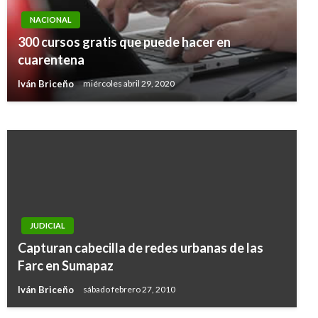
NACIONAL
NACIONAL
300 cursos gratis que puede hacer en
Resultados de las loterías y chances de este
cuarentena
lunes 24 de septiembre en Colombia
Iván Briceño
miércoles abril 29, 2020
Ariel Cabrera
martes septiembre 25, 2018
JUDICIAL
Capturan cabecilla de redes urbanas de las
Farc en Sumapaz
Iván Briceño
sábado febrero 27, 2010