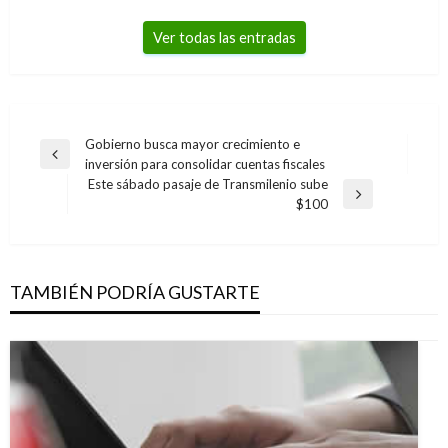
Ver todas las entradas
Navegación
Gobierno busca mayor crecimiento e
Entrada
inversión para consolidar cuentas fiscales
de
anterior
Este sábado pasaje de Transmilenio sube
entradas
Entrada
$100
siguiente
TAMBIÉN PODRÍA GUSTARTE