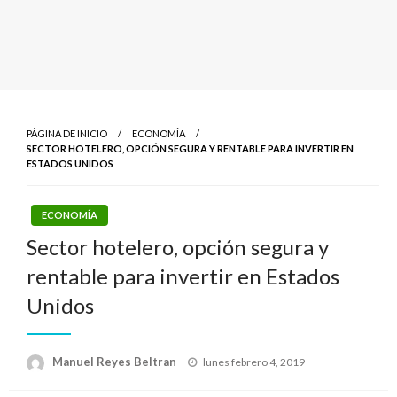
PÁGINA DE INICIO
ECONOMÍA
SECTOR HOTELERO, OPCIÓN SEGURA Y RENTABLE PARA INVERTIR EN
ESTADOS UNIDOS
ECONOMÍA
Sector hotelero, opción segura y
rentable para invertir en Estados
Unidos
Publicado
Manuel Reyes Beltran
lunes febrero 4, 2019
el