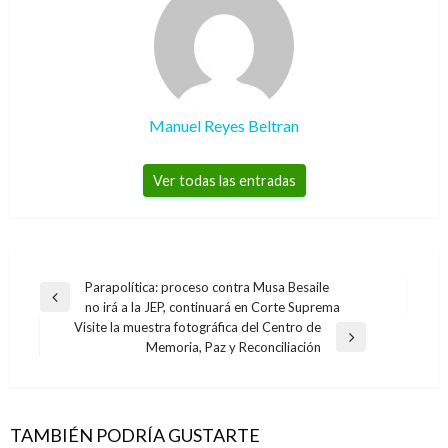
Manuel Reyes Beltran
Ver todas las entradas
Navegación
Parapolítica: proceso contra Musa Besaile
Entrada
no irá a la JEP, continuará en Corte Suprema
de
anterior
Visite la muestra fotográfica del Centro de
entradas
Entrada
Memoria, Paz y Reconciliación
siguiente
ECONOMÍA
MinHacienda realiza colocación de TES de
Corto Plazo por $200 mil millones
TAMBIÉN PODRÍA GUSTARTE