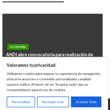
Iván Briceño
martes enero 10, 2017
ECONOMÍA
ECONOMÍA
ANDI abre convocatoria para realización de
Estamos transformando la DIAN: José Andrés
estudio en materia de innovación
ECONOMÍA
Valoramos tu privacidad.
Romero
Ariel Cabrera
sábado noviembre 12, 2016
Consulte aquí el Calendario Tributario 2020
Utilizamos cookies para mejorar tu experiencia de navegación,
Iván Briceño
viernes abril 12, 2019
Iván Briceño
ofrecerte anuncios o contenido personalizado y analizar
jueves enero 9, 2020
nuestro tráfico. Al hacer clic en "Aceptar todo", das tu
consentimiento para el uso de cookies.
Personalizar
Rechazar todo
Aceptar todo
© Radio Santa Fe 1070 am