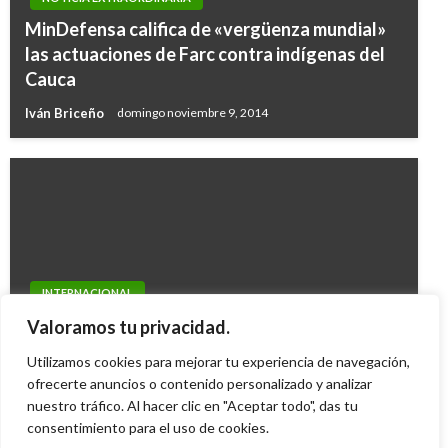
MinDefensa califica de «vergüenza mundial»
las actuaciones de Farc contra indígenas del
Cauca
Iván Briceño
domingo noviembre 9, 2014
INTERNACIONAL
Angela Merkel, elegida «personaje del año
Valoramos tu privacidad.
2015» por la revista Time
Utilizamos cookies para mejorar tu experiencia de navegación,
ofrecerte anuncios o contenido personalizado y analizar
Andres Felipe Gama
miércoles diciembre 9, 2015
nuestro tráfico. Al hacer clic en "Aceptar todo", das tu
consentimiento para el uso de cookies.