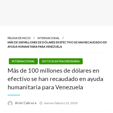
PÁGINA DE INICIO
INTERNACIONAL
MÁS DE 100 MILLONES DE DÓLARES EN EFECTIVO SE HAN RECAUDADO EN
AYUDA HUMANITARIA PARA VENEZUELA
INTERNACIONAL
NOTICIA EXTRAORDINARIA
Más de 100 millones de dólares en
efectivo se han recaudado en ayuda
humanitaria para Venezuela
Publicado
Ariel Cabrera
viernes febrero 15, 2019
el