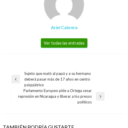
Ariel Cabrera
Ver todas las entradas
Navegación
Sujeto que mató al papá y a su hermano
deberá pasar más de 17 años en centro
de
Entrada
psiquiátrico
anterior
entradas
Parlamento Europeo pide a Ortega cesar
represión en Nicaragua y liberar a los presos
Entrada
políticos
siguiente
TAMBIÉN PODRÍA GUSTARTE