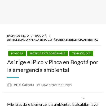
PÁGINA DE INICIO
BOGOTÁ
ASÍ RIGE EL PICO Y PLACA EN BOGOTÁ POR LA EMERGENCIA AMBIENTAL
BOGOTÁ
NOTICIA EXTRAORDINARIA
TEMA DEL DÍA
Así rige el Pico y Placa en Bogotá por
la emergencia ambiental
Publicado
Ariel Cabrera
sábado febrero 16, 2019
el
–
Mientras dure la emergencia ambiental, la alcaldia mayor