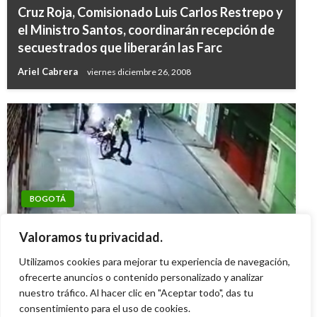
Cruz Roja, Comisionado Luis Carlos Restrepo y
el Ministro Santos, coordinarán recepción de
secuestrados que liberarán las Farc
Ariel Cabrera
viernes diciembre 26, 2008
BOGOTÁ
NOTICIA EXTRAORDINARIA
Un civil muerto y un policía herido tras
EE.UU. expresa interés en apoyar
Valoramos tu privacidad.
balacera en el barrio Inglés
implementación de acuerdo de paz: Santos
Utilizamos cookies para mejorar tu experiencia de navegación,
Iván Briceño
viernes abril 3, 2020
ofrecerte anuncios o contenido personalizado y analizar
Ariel Cabrera
sábado febrero 11, 2017
nuestro tráfico. Al hacer clic en "Aceptar todo", das tu
consentimiento para el uso de cookies.