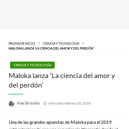
PÁGINA DE INICIO
CIENCIA Y TECNOLOGÍA
MALOKA LANZA ‘LA CIENCIA DEL AMOR Y DEL PERDÓN’
CIENCIA Y TECNOLOGÍA
Maloka lanza ‘La ciencia del amor y
del perdón’
Publicado
Iván Briceño
miércoles febrero 20, 2019
el
Una de las grandes apuestas de Maloka para el 2019