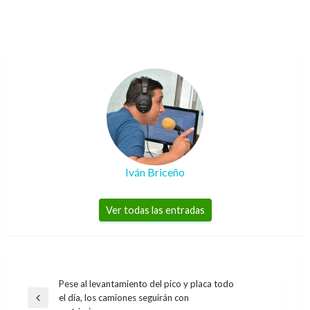
Iván Briceño
Ver todas las entradas
Navegación
Pese al levantamiento del pico y placa todo
el día, los camiones seguirán con
de
Entrada