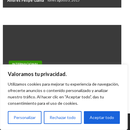
Andres Felipe Gama
lunes agosto 3, 2015
secuestrados en sureste de México
Ariel Cabrera
martes mayo 23, 2017
Ariel Cabrera
martes agosto 29, 2017
INTERNACIONAL
Chávez retornó a Venezuela tras su ultima
Valoramos tu privacidad.
radioterapia en Cuba
Utilizamos cookies para mejorar tu experiencia de navegación,
Iván Briceño
ofrecerte anuncios o contenido personalizado y analizar
jueves abril 26, 2012
nuestro tráfico. Al hacer clic en "Aceptar todo", das tu
consentimiento para el uso de cookies.
Personalizar
Rechazar todo
Aceptar todo
© Radio Santa Fe 1070 am