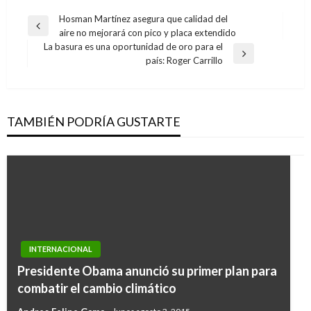
Navegación
Hosman Martínez asegura que calidad del
Entrada
aire no mejorará con pico y placa extendido
de
anterior
La basura es una oportunidad de oro para el
entradas
Entrada
país: Roger Carrillo
siguiente
TAMBIÉN PODRÍA GUSTARTE
INTERNACIONAL
INTERNACIONAL
INTERNACIONAL
Capturan en España dos integrantes de célula
Presidente Obama anunció su primer plan para
Policía rescata a 133 migrantes
terrorista que preparaba ataques suicidas en
combatir el cambio climático
centroamericanos que habían sido
suelo europeo