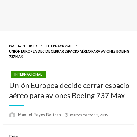
PÁGINA DE INICIO
INTERNACIONAL
UNIÓN EUROPEA DECIDE CERRAR ESPACIO AÉREO PARA AVIONES BOEING
737 MAX
INTERNACIONAL
Unión Europea decide cerrar espacio
aéreo para aviones Boeing 737 Max
Publicado
Manuel Reyes Beltran
martes marzo 12, 2019
el
Este