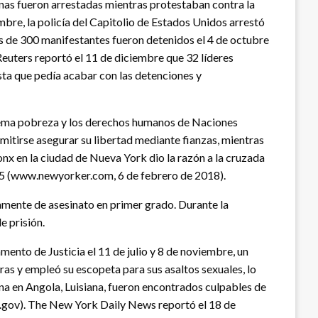
nas fueron arrestadas mientras protestaban contra la
mbre, la policía del Capitolio de Estados Unidos arrestó
 de 300 manifestantes fueron detenidos el 4 de octubre
Reuters reportó el 11 de diciembre que 32 líderes
sta que pedía acabar con las detenciones y
extrema pobreza y los derechos humanos de Naciones
mitirse asegurar su libertad mediante fianzas, mientras
onx en la ciudad de Nueva York dio la razón a la cruzada
995 (www.newyorker.com, 6 de febrero de 2018).
mente de asesinato en primer grado. Durante la
e prisión.
ento de Justicia el 11 de julio y 8 de noviembre, un
ras y empleó su escopeta para sus asaltos sexuales, lo
ana en Angola, Luisiana, fueron encontrados culpables de
ce.gov). The New York Daily News reportó el 18 de