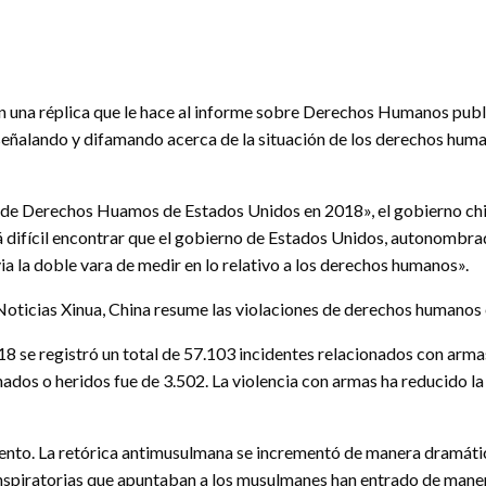
en una réplica que le hace al informe sobre Derechos Humanos publi
ñalando y difamando acerca de la situación de los derechos huma
 de Derechos Huamos de Estados Unidos en 2018», el gobierno chino
 difícil encontrar que el gobierno de Estados Unidos, autonombr
ia la doble vara de medir en lo relativo a los derechos humanos».
Noticias Xinua, China resume las violaciones de derechos humanos 
18 se registró un total de 57.103 incidentes relacionados con arm
ados o heridos fue de 3.502. La violencia con armas ha reducido l
mento. La retórica antimusulmana se incrementó de manera dramátic
nspiratorias que apuntaban a los musulmanes han entrado de maner