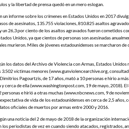
pulos y la libertad de prensa quedó en un mero eslogan.
n un informe sobre los crímenes en Estados Unidos en 2017 divulg
asos de asesinatos, 135.755 violaciones, 810.825 asaltos agravados
s y un 26,3 por ciento de los asaltos agravados fueron cometidos c
ados Unidos, ya que cientos de personas son asesinadas anualmente
uales murieron. Miles de jóvenes estadounidenses se marcharon de
ún los datos del Archivo de Violencia con Armas, Estados Unidos 
das 3.502 víctimas menores (www.gunviolencearchive.org, consultado
, Dimitrios Pagourtzis, de 17 años, mató a 10 personas e hirio a má
a y cerca de ella (www.washingtonpost.com, 19 de mayo, 2018). El
 12 personas e hirió a otras muchas (www.nbcnews.com, 9 de noviem
expectativa de vida de los estadounidenses en cerca de 2,5 años, c
datos oficiales de muertos por armas entre 2000 y 2016.
gún una noticia del 2 de mayo de 2018 de la organización internacio
los periodistas de vez en cuando siendo atacados, registrados, arr