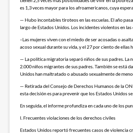
tienen 2,5 veces más posibilidades de vivir en la pobrez
es 1,3 veces mayor para los afroamericanos, cuya espera
— Hubo incontables tiroteos en las escuelas. El año pasa
largo de Estados Unidos. Los incidentes violentos en la
–Las mujeres viven con el miedo de ser acosadas o asalt
acoso sexual durante su vida, y el 27 por ciento de ellas 
— La política migratoria separó niños de sus padres. La
2.000 niños migrantes de sus padres. También se está dan
Unidos han maltratado o abusado sexualmente de menor
— Retirada del Consejo de Derechos Humanos de la ONU. 
esta decisión es para prevenir que los Estados Unidos 
En seguida, el informe profundiza en cada uno de los pun
I. Frecuentes violaciones de los derechos civiles
Estados Unidos reportó frecuentes casos de violencia cr