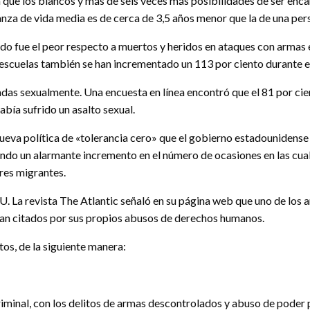
a que los blancos y más de seis veces más posibilidades de ser enca
nza de vida media es de cerca de 3,5 años menor que la de una per
do fue el peor respecto a muertos y heridos en ataques con armas e
s escuelas también se han incrementado un 113 por ciento durante e
adas sexualmente. Una encuesta en línea encontró que el 81 por ci
había sufrido un asalto sexual.
 nueva política de «tolerancia cero» que el gobierno estadounidens
do un alarmante incremento en el número de ocasiones en las cuales
es migrantes.
La revista The Atlantic señaló en su página web que uno de los a
sean citados por sus propios abusos de derechos humanos.
tos, de la siguiente manera:
iminal, con los delitos de armas descontrolados y abuso de poder 