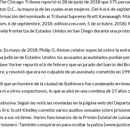
The Chicago Tribune reportó el 28 de junio de 2018 que 575 perso
n D.C., la mayoría de las cuales eran mujeres. Del 4 al 6 de septie
nfirmación del nominado al Tribunal Supremo Brett Kavanaugh. Más
om, 6 de septiembre, 2018; edition.cnn.com, 5 de octubre, 2018). 
 valla fronteriza de Estados Unidos en San Diego durante una prote
eas. En mayo de 2018, Philip G. Alston, relator especial sobre la 
ma judicial de Estados Unidos los acusados acaudalados podían per
New Yorker reportó el 6 de febrero que un jurado del barrio del Br
e, y resolvió que era no culpable de un asesinato cometido en 1
8 que un hombre de la ciudad de Baltimore fue condenado errónea
da ni a otros sospechosos, lo que acabó en una condena de 27 años d
busiva. Según las noticias reveladas en la página web del Departam
 Eric Scott Kindley cometió varios asaltos sexuales sobre prisione
 sus víctimas. Varios funcionarios de la Prisión Estatal de Luisi
risionero. También conspiraron para ocultar la paliza (www.justi