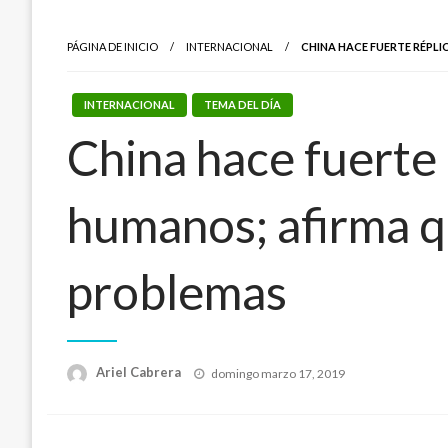
PÁGINA DE INICIO
INTERNACIONAL
CHINA HACE FUERTE RÉPL
INTERNACIONAL
TEMA DEL DÍA
China hace fuerte
humanos; afirma q
problemas
Publicado
Ariel Cabrera
domingo marzo 17, 2019
el