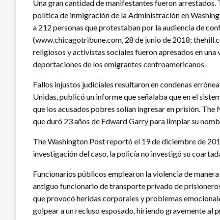
Una gran cantidad de manifestantes fueron arrestados. 
política de inmigración de la Administración en Washingto
a 212 personas que protestaban por la audiencia de co
(www.chicagotribune.com, 28 de junio de 2018; thehill.c
religiosos y activistas sociales fueron apresados en una
deportaciones de los emigrantes centroamericanos.
Fallos injustos judiciales resultaron en condenas errón
Unidas, publicó un informe que señalaba que en el siste
que los acusados pobres solían ingresar en prisión. The 
que duró 23 años de Edward Garry para limpiar su nombr
The Washington Post reportó el 19 de diciembre de 201
investigación del caso, la policía no investigó su coarta
Funcionarios públicos emplearon la violencia de manera a
antiguo funcionario de transporte privado de prisioneros
que provocó heridas corporales y problemas emocionales a
golpear a un recluso esposado, hiriendo gravemente al p