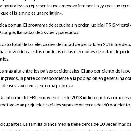
r naturaleza o representa una amenaza inminente», y «casi un terc
e el Islam no es una religión».
áctica común. El programa de escucha sin orden judicial PRISM está
Google, llamadas de Skype, y parecidos.
 costo total de las elecciones de mitad de periodo en 2018 fue de 5
ha convertido a estos comicios en las elecciones de mitad de perio
rios.
s más alta entre los países occidentales. El uno por ciento de la p
s ingresos, la parte correspondiente a la población en general ha c
unidenses viven en la extrema pobreza.
Un informe del FBI en noviembre de 2018 indicó que los crímenes
otivo eran prejuicios raciales supusieron cerca del 60 por ciento 
ocupantes. La familia blanca media tiene cerca de 10 veces más de