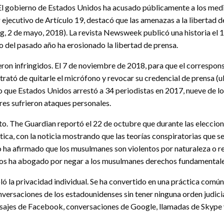
 El gobierno de Estados Unidos ha acusado públicamente a los medio
 ejecutivo de Artículo 19, destacó que las amenazas a la liberta
, 2 de mayo, 2018). La revista Newsweek publicó una historia el 1
o del pasado año ha erosionado la libertad de prensa.
eron infringidos. El 7 de noviembre de 2018, para que el correspon
 trató de quitarle el micrófono y revocar su credencial de prensa 
 que Estados Unidos arrestó a 34 periodistas en 2017, nueve de lo
res sufrieron ataques personales.
to. The Guardian reportó el 22 de octubre que durante las eleccion
a, con la noticia mostrando que las teorías conspiratorias que s
io ha afirmado que los musulmanes son violentos por naturaleza o r
dos ha abogado por negar a los musulmanes derechos fundamentales 
ló la privacidad individual. Se ha convertido en una práctica común
onversaciones de los estadounidenses sin tener ninguna orden judic
nsajes de Facebook, conversaciones de Google, llamadas de Skype 