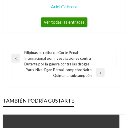
Ariel Cabrera
Ver todas las entradas
Navegación
Filipinas se retira de Corte Penal
Internacional por investigaciones contra
de
Entrada
Duterte por la guerra contra las drogas
anterior
entradas
Paris-Niza: Egan Bernal, campeón; Nairo
Entrada
Quintana, subcampeón
siguiente
TAMBIÉN PODRÍA GUSTARTE