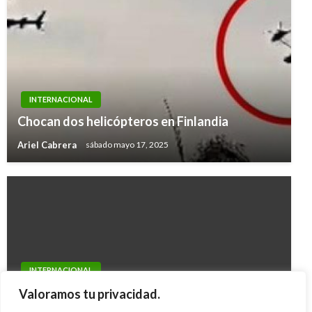
INTERNACIONAL
Chocan dos helicópteros en Finlandia
Ariel Cabrera
sábado mayo 17, 2025
INTERNACIONAL
Irán afirma que países europeos sufrirán por
Valoramos tu privacidad.
bloqueo a petróleo