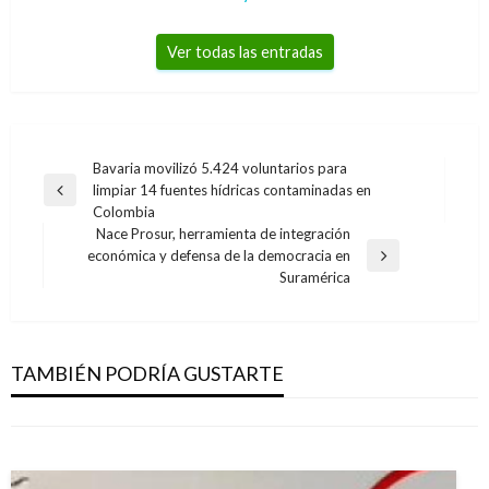
Ver todas las entradas
Navegación
Bavaria movilizó 5.424 voluntarios para
limpiar 14 fuentes hídricas contaminadas en
de
Entrada
Colombia
anterior
entradas
Nace Prosur, herramienta de integración
económica y defensa de la democracia en
Entrada
Suramérica
siguiente
INTERNACIONAL
INTERNACIONAL
Talibanes se declaran dispuestos a firmar
México: Huracán Michael se forma en el Golfo
acuerdo con EE.UU.
TAMBIÉN PODRÍA GUSTARTE
de México y amenaza Florida
Ariel Cabrera
sábado enero 18, 2020
Manuel Reyes Beltran
lunes octubre 8, 2018