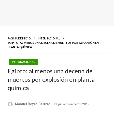
PÁGINA DE INICIO
INTERNACIONAL
EGIPTO: AL MENOS UNA DECENA DE MUERTOS POR EXPLOSIÓN EN
PLANTA QUÍMICA
INTERNACIONAL
Egipto: al menos una decena de
muertos por explosión en planta
química
Publicado
Manuel Reyes Beltran
jueves marzo 21, 2019
el