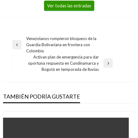
Ver todas las entradas
Navegación
Venezolanos rompieron bloqueos de la
Guardia Bolivariana en frontera con
de
Entrada
Colombia
anterior
entradas
Activan plan de emergencia para dar
oportuna respuesta en Cundinamarca y
Entrada
ECONOMÍA
Bogotá en temporada de lluvias
siguiente
El programa Mi Negocio apoya a 10.510
pequeños comerciantes durante la
reactivación económica del país
TAMBIÉN PODRÍA GUSTARTE
Giovanni Alarcón M.
viernes noviembre 20, 2020