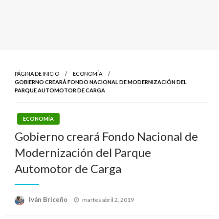
PÁGINA DE INICIO
ECONOMÍA
GOBIERNO CREARÁ FONDO NACIONAL DE MODERNIZACIÓN DEL
PARQUE AUTOMOTOR DE CARGA
ECONOMÍA
Gobierno creará Fondo Nacional de
Modernización del Parque
Automotor de Carga
Publicado
Iván Briceño
martes abril 2, 2019
el