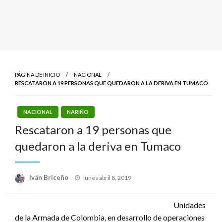
PÁGINA DE INICIO
NACIONAL
RESCATARON A 19 PERSONAS QUE QUEDARON A LA DERIVA EN TUMACO
NACIONAL
NARIÑO
Rescataron a 19 personas que
quedaron a la deriva en Tumaco
Publicado
Iván Briceño
lunes abril 8, 2019
el
Unidades
de la Armada de Colombia, en desarrollo de operaciones