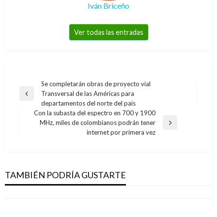
Iván Briceño
Ver todas las entradas
Navegación
Se completarán obras de proyecto vial
Transversal de las Américas para
de
Entrada
departamentos del norte del país
anterior
entradas
Con la subasta del espectro en 700 y 1900
MHz, miles de colombianos podrán tener
Entrada
internet por primera vez
siguiente
NACIONAL
NACIONAL
Resultados de las loterías y chances de este
Jóvenes indígenas wayuu se convierten en
domingo 14 de junio en Colombia
TAMBIÉN PODRÍA GUSTARTE
comunicadores para narrar su territorio
Iván Briceño
lunes junio 15, 2020
Iván Briceño
lunes noviembre 13, 2017