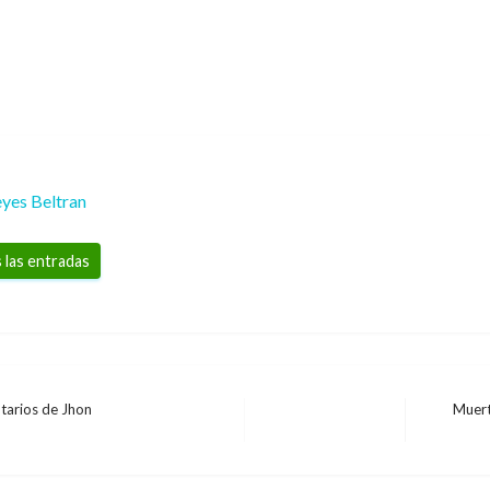
yes Beltran
 las entradas
ntarios de Jhon
Muert
Entrada
siguiente