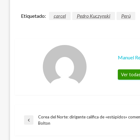
Etiquetado:
carcel
Pedro Kuczynski
Perú
Manuel Re
Ver todas
Corea del Norte: dirigente califica de «estúpidos» come
Navegación
Entrada
Bolton
anterior
de