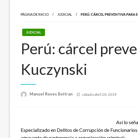
PÁGINA DE INICIO
JUDICIAL
PERÚ: CÁRCEL PREVENTIVA PARA 
JUDICIAL
Perú: cárcel preve
Kuczynski
Publicado
Manuel Reyes Beltran
sábado abril 20, 2019
el
Así lo señ
Especializado en Delitos de Corrupción de Funcionarios
agravante de pertenencia a organización criminal».