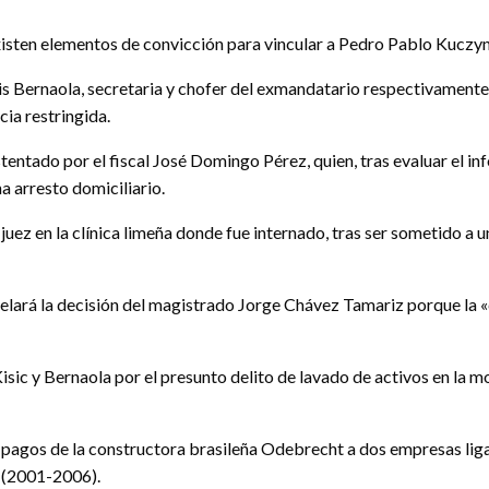
ten elementos de convicción para vincular a Pedro Pablo Kuczynsk
uis Bernaola, secretaria y chofer del exmandatario respectivamente
a restringida.
tentado por el fiscal José Domingo Pérez, quien, tras evaluar el i
a arresto domiciliario.
juez en la clínica limeña donde fue internado, tras ser sometido a 
ará la decisión del magistrado Jorge Chávez Tamariz porque la «c
 Kisic y Bernaola por el presunto delito de lavado de activos en la 
or pagos de la constructora brasileña Odebrecht a dos empresas l
 (2001-2006).