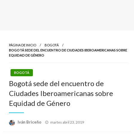
PÁGINA DE INICIO
BOGOTÁ
BOGOTÁ SEDE DEL ENCUENTRO DE CIUDADES IBEROAMERICANAS SOBRE
EQUIDAD DE GÉNERO
BOGOTÁ
Bogotá sede del encuentro de
Ciudades Iberoamericanas sobre
Equidad de Género
Publicado
Iván Briceño
martes abril 23, 2019
el