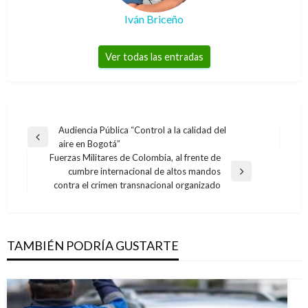
Iván Briceño
Ver todas las entradas
Navegación
Audiencia Pública “Control a la calidad del
Entrada
aire en Bogotá”
de
anterior
Fuerzas Militares de Colombia, al frente de
entradas
cumbre internacional de altos mandos
Entrada
contra el crimen transnacional organizado
siguiente
TAMBIÉN PODRÍA GUSTARTE