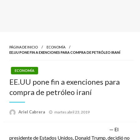
PÁGINA DE INICIO
ECONOMÍA
EE.UU PONE FIN A EXENCIONES PARA COMPRA DE PETRÓLEO IRANÍ
ECONOMÍA
EE.UU pone fin a exenciones para
compra de petróleo iraní
Publicado
Ariel Cabrera
martes abril 23, 2019
el
— El
presidente de Estados Unidos, Donald Trump, decidió no