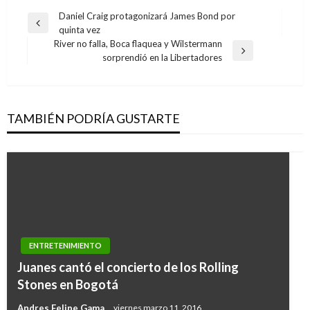
Navegación
Daniel Craig protagonizará James Bond por
Entrada
quinta vez
de
anterior
River no falla, Boca flaquea y Wilstermann
entradas
Entrada
sorprendió en la Libertadores
siguiente
TAMBIÉN PODRÍA GUSTARTE
ENTRETENIMIENTO
Juanes cantó el concierto de los Rolling
Stones en Bogotá
Andres Felipe Gama
viernes marzo 11, 2016