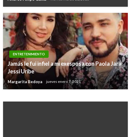
ENTRETENIMIENTO
Jamás le fui infiel a mi exesposa con Paola Jara:
ENTRETENIMIENTO
Jessi Uribe
Murió el actor Martin Landau a sus 89 años
Margarita Bedoya
jueves enero 7, 2021
Andres Felipe Gama
lunes julio 17, 2017