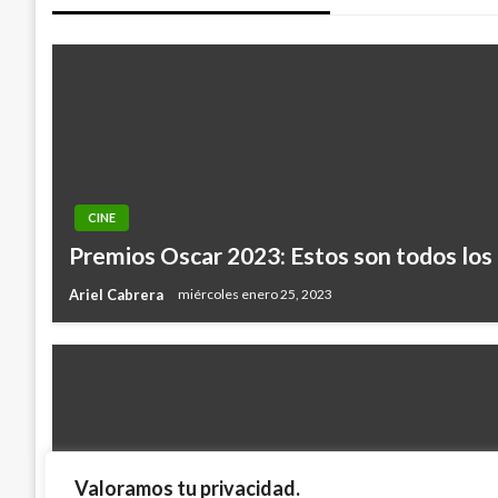
entradas
CINE
Premios Oscar 2023: Estos son todos lo
Ariel Cabrera
miércoles enero 25, 2023
Valoramos tu privacidad.
ENTRETENIMIENTO