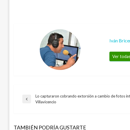
Iván Bric
Ver todas
Lo capturaron cobrando extorsión a cambio de fotos ín
Navegación
Entrada
Villavicencio
anterior
de
TAMBIÉN PODRÍA GUSTARTE