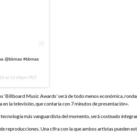
nna @bbmas #bbmas
019 at 12:43pm PDT
 ‘Billboard Music Awards’ será de todo menos económica, rondando
en la televisión, que contaría con 7 minutos de presentación».
a tecnología más vanguardista del momento, será costeado ínteg
s de reproducciones. Una cifra con la que ambos artistas pueden es