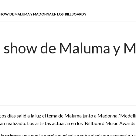
HOW DE MALUMA Y MADONNA EN LOS ‘BILLBOARD’?
l show de Maluma y M
s días salió a la luz el tema de Maluma junto a Madonna, ‘Medellín’.
an realizado. Los artistas actuarán en los ‘Billboard Music Awards
 la primera vez que la pareja musical se suba al mismo escenario, 