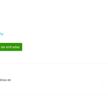
eño
 las entradas
timas en