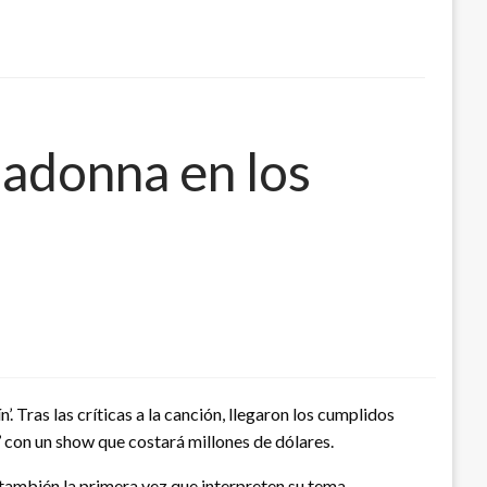
adonna en los
 Tras las críticas a la canción, llegaron los cumplidos
’ con un show que costará millones de dólares.
y también la primera vez que interpreten su tema