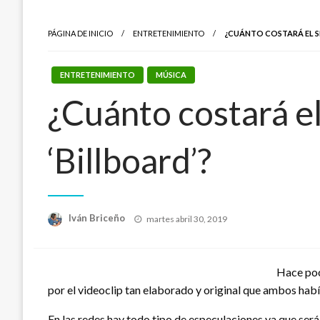
PÁGINA DE INICIO
ENTRETENIMIENTO
¿CUÁNTO COSTARÁ EL S
ENTRETENIMIENTO
MÚSICA
¿Cuánto costará e
‘Billboard’?
Publicado
Iván Briceño
martes abril 30, 2019
el
Hace poco
por el videoclip tan elaborado y original que ambos habí
En las redes hay todo tipo de especulaciones ya que será