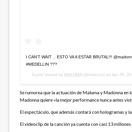
I CAN’T WAIT …ESTO VA A ESTAR BRUTAL!!! @mado
#MEDELLIN ???
A post shared by
MALUMA
(@maluma) on
Apr 29, 2
Se rumorea que la actuación de Maluma y Madonna en los
Madonna quiere «la mejor performance nunca antes vista 
El espectáculo, que además contará con hologramas y l
El videoclip de la canción ya cuenta con casi 13 millone