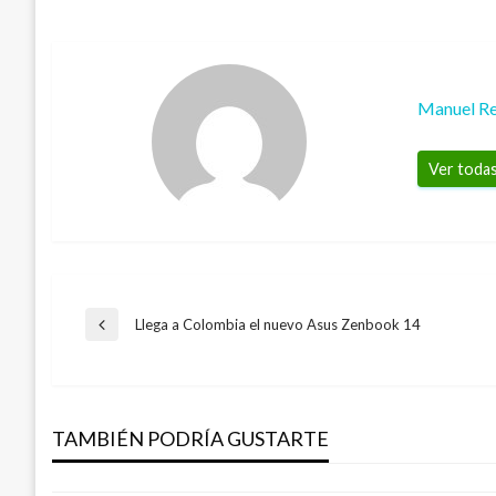
Manuel Re
Ver todas
Navegación
Llega a Colombia el nuevo Asus Zenbook 14
Entrada
anterior
de
PANORAMA NACIONAL
Abuso sexual, primera causa de ingreso d
TAMBIÉN PODRÍA GUSTARTE
entradas
Mary Gomez
martes octubre 11, 2016