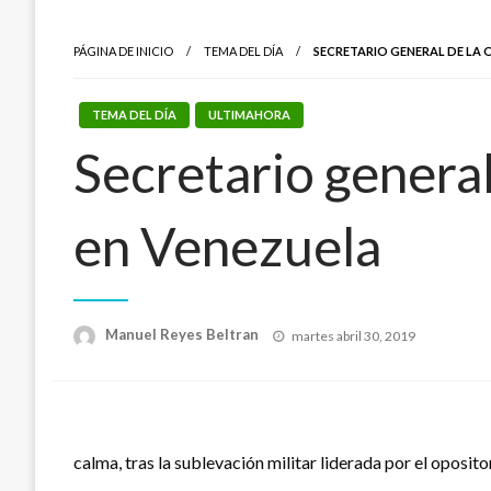
PÁGINA DE INICIO
TEMA DEL DÍA
SECRETARIO GENERAL DE LA O
TEMA DEL DÍA
ULTIMAHORA
Secretario general
en Venezuela
Publicado
Manuel Reyes Beltran
martes abril 30, 2019
el
calma, tras la sublevación militar liderada por el oposi