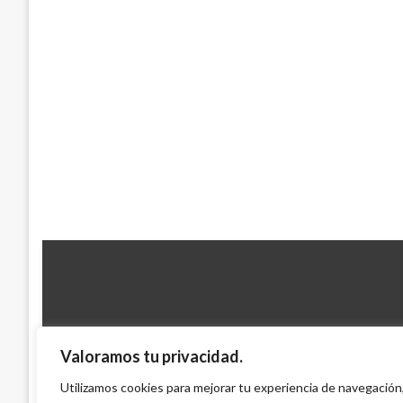
Valoramos tu privacidad.
JUDICIAL
Tragedia en Manizales: Se eleva a 42 el 
Utilizamos cookies para mejorar tu experiencia de navegación