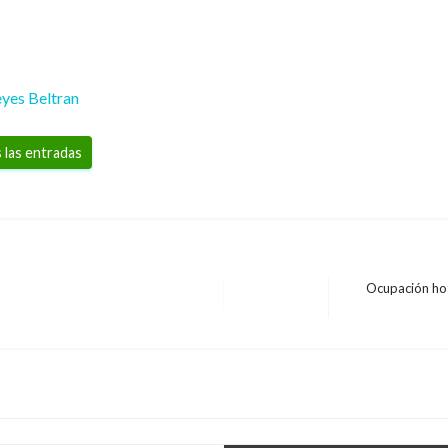
yes Beltran
 las entradas
Ocupación ho
Entrada
siguiente
e niñas al ICBF