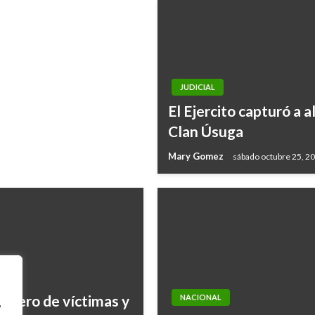
JUDICIAL
El Ejercito capturó a a
Clan Úsuga
Mary Gomez
sábado octubre 25, 2
número de víctimas y
NACIONAL
,