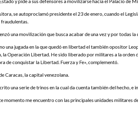
tado y pide a sus defensores a movilizarse hacia el Palacio de Mir
itora, se autoproclamó presidente el 23 de enero, cuando el Legis
 fraudulentas.
nzó una movilización que busca acabar de una vez y por todas la 
o una jugada en la que quedó en libertad el también opositor Leop
ón, la Operación Libertad. He sido liberado por militares a la orden
ora de conquistar la Libertad. Fuerza y Fe», complementó.
e Caracas, la capital venezolana.
crito una serie de trinos en la cual da cuenta también del hecho, e i
este momento me encuentro con las principales unidades militares de