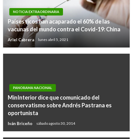
NOTICIA EXTRAORDINARIA
Países ricos han acaparado el 60% de las
vacunas del mundo contra el Covid-19: China
Ariel Cabrera
lunes abril 5, 2021
PANORAMA NACIONAL
MinInterior dice que comunicado del
conservatismo sobre Andrés Pastrana es
oportunista
Iván Briceño
sábado agosto 30, 2014