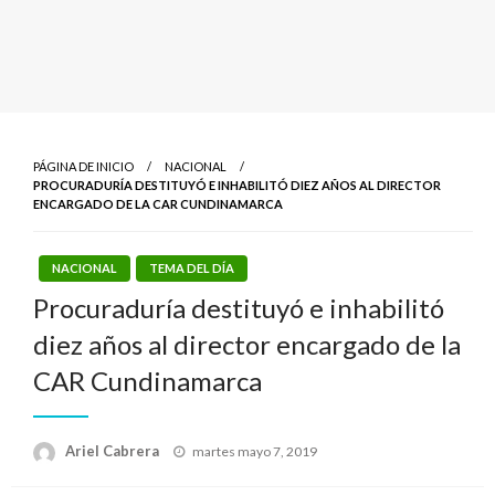
PÁGINA DE INICIO
NACIONAL
PROCURADURÍA DESTITUYÓ E INHABILITÓ DIEZ AÑOS AL DIRECTOR
ENCARGADO DE LA CAR CUNDINAMARCA
NACIONAL
TEMA DEL DÍA
Procuraduría destituyó e inhabilitó
diez años al director encargado de la
CAR Cundinamarca
Publicado
Ariel Cabrera
martes mayo 7, 2019
el