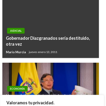
JUDICIAL
Gobernador Diazgranados sería destituido,
otra vez
Mario Murcia
jueves enero 13, 2011
ECONOMÍA
Nueva defensa al ajuste del salario mínimo y a
los nuevos impuestos de la Emergencia
Valoramos tu privacidad.