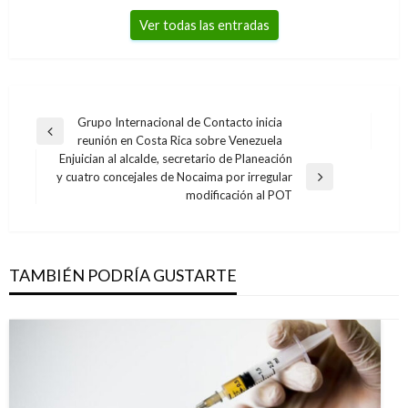
Ver todas las entradas
Navegación
Grupo Internacional de Contacto inicia
Entrada
reunión en Costa Rica sobre Venezuela
de
anterior
Enjuician al alcalde, secretario de Planeación
entradas
y cuatro concejales de Nocaima por irregular
Entrada
modificación al POT
siguiente
TAMBIÉN PODRÍA GUSTARTE