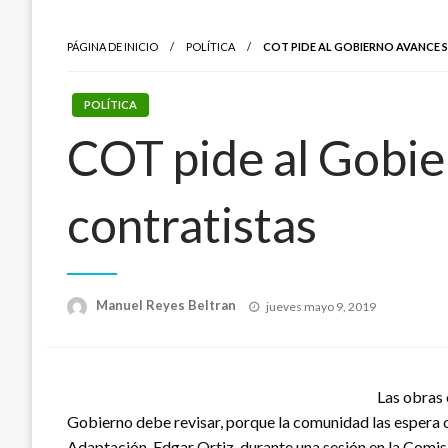
PÁGINA DE INICIO
POLÍTICA
COT PIDE AL GOBIERNO AVANCE 
POLÍTICA
COT pide al Gobie
contratistas
Publicado
Manuel Reyes Beltran
jueves mayo 9, 2019
el
Las obras 
Gobierno debe revisar, porque la comunidad las espera co
Adaptación, Edgar Ortiz, durante una sesión en la Comis