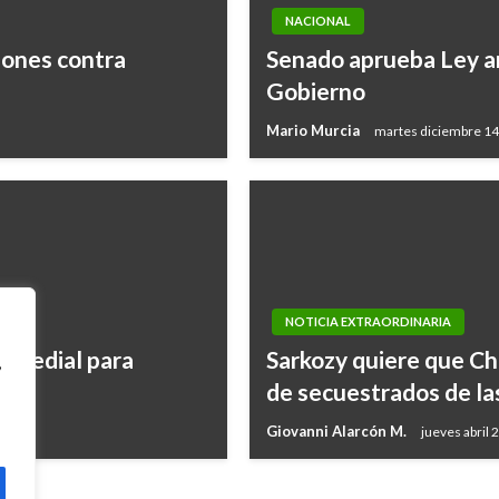
NACIONAL
iones contra
Senado aprueba Ley an
Gobierno
Mario Murcia
martes diciembre 14
NOTICIA EXTRAORDINARIA
 predial para
Sarkozy quiere que Chá
,
de secuestrados de la
Giovanni Alarcón M.
jueves abril 