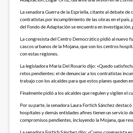
La senadora Guerra de la Espriella, citante al debate de
contratistas por incumplimiento de las obras en el país,
del Fondo de Adaptación se encuentra en investigación, p
La congresista del Centro Democrático pidió al nuevo fu
cascos urbanos de la Mojana, que son los centros hospit
con estas regiones.
La legisladora María Del Rosario dijo: «Quedo satisfecha
retos pendientes: el de denunciar a los contratistas in
trabajo con los alcaldes para que estos planes queden e
Finalmente pidió a los alcaldes que regulen y vigilen el 
Por su parte, la senadora Laura Fortich Sánchez destacó
hospitales y demás entidades afines tienen un servicio d
compromisos pendientes, incluyendo la Mojana, que resu
La senadora Fortich Sánchez dijo: «Como congresista es