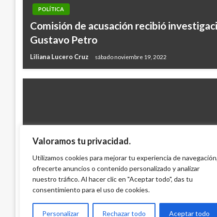
POLÍTICA
Comisión de acusación recibió investigac
Gustavo Petro
Liliana Lucero Cruz
sábado noviembre 19, 2022
Valoramos tu privacidad.
PANORAMA NACIONAL
Senado aprobó ley de medidas en gestión
Utilizamos cookies para mejorar tu experiencia de navegación
ofrecerte anuncios o contenido personalizado y analizar
proyectos de Infraestructura
nuestro tráfico. Al hacer clic en "Aceptar todo", das tu
Iván Briceño
viernes diciembre 12, 2014
consentimiento para el uso de cookies.
Personalizar
Rechazar todo
Aceptar todo