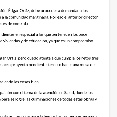
ación, Édgar Ortiz, debe proceder a demandar a los
n a la comunidad marginada. Por eso el anterior director
ntes de control.»
dientes en especial a las que pertenecen los once
 de viviendas y de educación, ya que es un compromiso
dgar Ortiz, pero quedo atenta a que cumpla los retos tres
o macro proyecto pendiente, tercero hacer una mesa de
aciendo las cosas bien.
pación con el tema de la atención en Salud, donde los
e para se logre las culminaciones de todas estas obras y
stas obras como siempre lo hemos hecho, pero esperamos