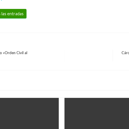
 las entradas
o «Orden Civil al
Cárc
Entra
siguie