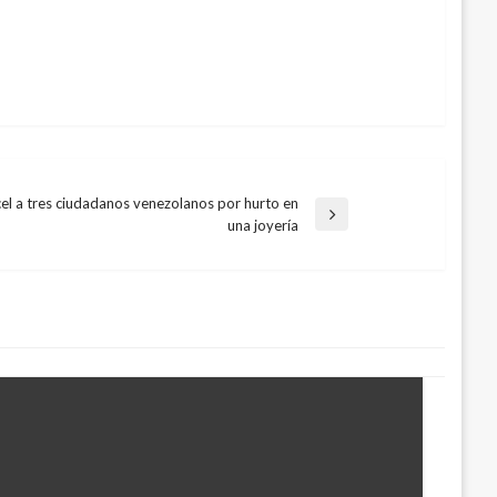
el a tres ciudadanos venezolanos por hurto en
da
una joyería
nte