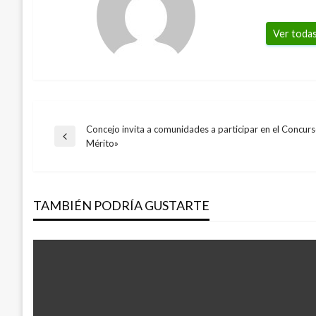
Ver todas
Concejo invita a comunidades a participar en el Concurs
Navegación
Entrada
Mérito»
anterior
de
TAMBIÉN PODRÍA GUSTARTE
entradas