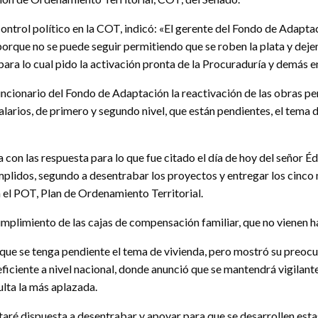
 control político en la COT, indicó: «El gerente del Fondo de Adapt
 porque no se puede seguir permitiendo que se roben la plata y deje
ara lo cual pido la activación pronta de la Procuraduría y demás e
ncionario del Fondo de Adaptación la reactivación de las obras pen
alarios, de primero y segundo nivel, que están pendientes, el tema
 con las respuesta para lo que fue citado el día de hoy del señor É
cumplidos, segundo a desentrabar los proyectos y entregar los cinc
n el POT, Plan de Ordenamiento Territorial.
cumplimiento de las cajas de compensación familiar, que no vienen h
 que se tenga pendiente el tema de vivienda, pero mostró su preocu
eficiente a nivel nacional, donde anunció que se mantendrá vigilant
lta la más aplazada.
taré dispuesta a desentrabar y apoyar para que se desarrollen e