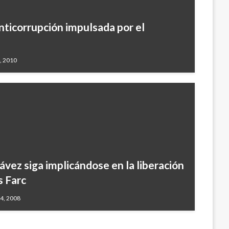
ticorrupción impulsada por el
, 2010
vez siga implicándose en la liberación
s Farc
24, 2008