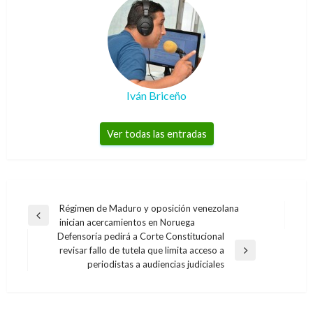
Iván Briceño
Ver todas las entradas
Navegación
Régimen de Maduro y oposición venezolana
Entrada
inician acercamientos en Noruega
de
anterior
Defensoría pedirá a Corte Constitucional
entradas
revisar fallo de tutela que limita acceso a
Entrada
periodistas a audiencias judiciales
siguiente
NACIONAL
Programa Nacional de Bibliotecas Itinerantes