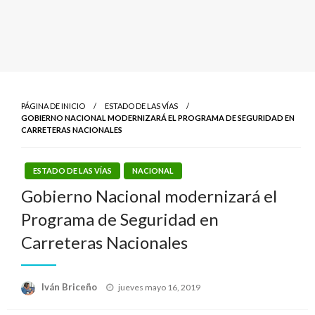
PÁGINA DE INICIO
ESTADO DE LAS VÍAS
GOBIERNO NACIONAL MODERNIZARÁ EL PROGRAMA DE SEGURIDAD EN
CARRETERAS NACIONALES
ESTADO DE LAS VÍAS
NACIONAL
Gobierno Nacional modernizará el
Programa de Seguridad en
Carreteras Nacionales
Publicado
Iván Briceño
jueves mayo 16, 2019
el