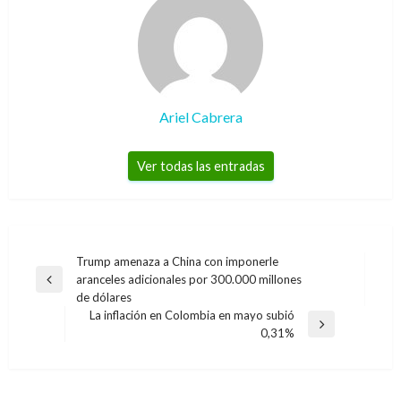
Ariel Cabrera
Ver todas las entradas
Navegación
Trump amenaza a China con imponerle
aranceles adicionales por 300.000 millones
de
Entrada
de dólares
anterior
entradas
La inflación en Colombia en mayo subió
Entrada
0,31%
siguiente
POLÍTICA
Presidente Santos pide al Senado solucionar