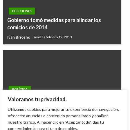
ELECCIONES
Gobierno tomó medidas para blindar los
comicios de 2014
Iván Briceño
martes febrero 12, 2013
POLÍTICA
El voto en blanco obtuvo más del 50 % en
Valoramos tu privacidad.
Tinjacá, Boyacá
Utilizamos cookies para mejorar tu experiencia de navegación,
Andres Felipe Gama
ofrecerte anuncios o contenido personalizado y analizar
lunes octubre 26, 2015
nuestro tráfico. Al hacer clic en "Aceptar todo", das tu
consentimiento para el uso de cookies.