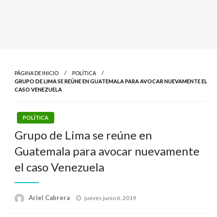
PÁGINA DE INICIO
POLÍTICA
GRUPO DE LIMA SE REÚNE EN GUATEMALA PARA AVOCAR NUEVAMENTE EL
CASO VENEZUELA
POLÍTICA
Grupo de Lima se reúne en
Guatemala para avocar nuevamente
el caso Venezuela
Publicado
Ariel Cabrera
jueves junio 6, 2019
el