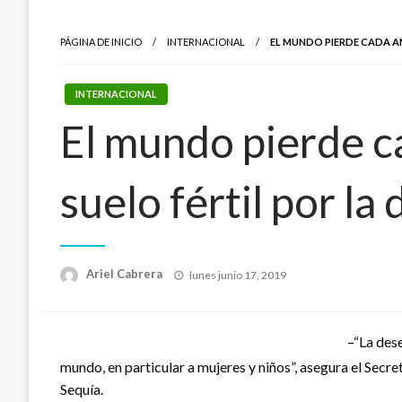
PÁGINA DE INICIO
INTERNACIONAL
EL MUNDO PIERDE CADA AÑ
INTERNACIONAL
El mundo pierde c
suelo fértil por la
Publicado
Ariel Cabrera
lunes junio 17, 2019
el
–“La dese
mundo, en particular a mujeres y niños”, asegura el Secr
Sequía.