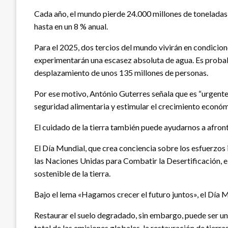
Cada año, el mundo pierde 24.000 millones de toneladas d
hasta en un 8 % anual.
Para el 2025, dos tercios del mundo vivirán en condicio
experimentarán una escasez absoluta de agua. Es probabl
desplazamiento de unos 135 millones de personas.
Por ese motivo, António Guterres señala que es “urgente”
seguridad alimentaria y estimular el crecimiento económ
El cuidado de la tierra también puede ayudarnos a afron
El Día Mundial, que crea conciencia sobre los esfuerzos 
las Naciones Unidas para Combatir la Desertificación, el
sostenible de la tierra.
Bajo el lema «Hagamos crecer el futuro juntos», el Día Mu
Restaurar el suelo degradado, sin embargo, puede ser un a
total de las emisiones globales, la restauración de tier