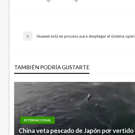
Navegación
Huawei está en proceso para desplegar el sistema ope
Entrada
anterior
de
TAMBIÉN PODRÍA GUSTARTE
entradas
INTERNACIONAL
INTERNACIONAL
China veta pescado de Japón por vertido 