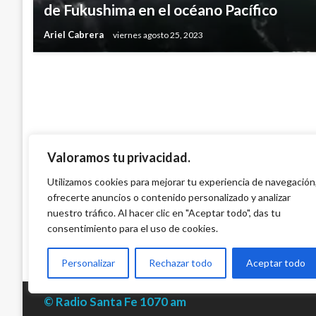
Se eleva a 15 el número de muertos por a
de Fukushima en el océano Pacífico
en Universidad estadounidense en Afgan
Ariel Cabrera
viernes agosto 25, 2023
Ariel Cabrera
jueves agosto 25, 2016
Valoramos tu privacidad.
Utilizamos cookies para mejorar tu experiencia de navegación
ofrecerte anuncios o contenido personalizado y analizar
nuestro tráfico. Al hacer clic en "Aceptar todo", das tu
consentimiento para el uso de cookies.
Personalizar
Rechazar todo
Aceptar todo
© Radio Santa Fe 1070 am