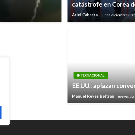
tentado terrorista
catástrofe en Corea de
istán
Ariel Cabrera
lunes diciembre 30,
INTERNACIONAL
,
EE.UU.: aplazan conve
Manuel Reyes Beltran
jueves abr