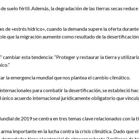
e suelo fértil. Además, la degradación de las tierras secas reduce 
nes de «estrés hídrico», cuando la demanda supere la oferta durant
e que la migración aumente como resultado de la desertificación, 
 cambiar esta tendencia: “Proteger y restaurar la tierra y utilizar
ico.”
tar la emergencia mundial que nos plantea el cambio climático.
internacionales para combatir la desertificación, se estableció ha
 único acuerdo internacional jurídicamente obligatorio que vincula
ndial de 2019 se centra en tres temas clave relacionados con la tie
rma importante en la lucha contra la crisis climática. Dado que el 
ras degradadas tiene el potencial de almacenar hasta 3 millones de 