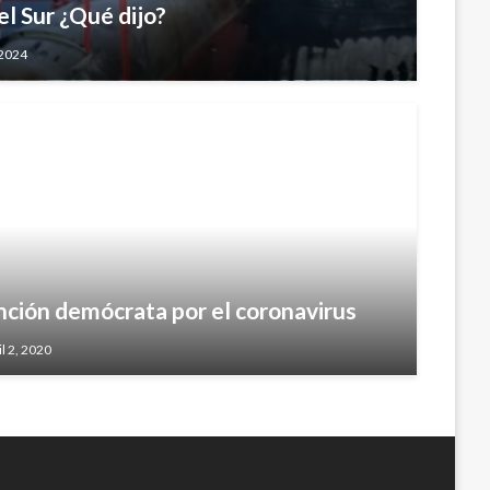
l Sur ¿Qué dijo?
 2024
nción demócrata por el coronavirus
il 2, 2020