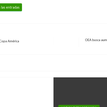
 las entradas
OEA busca aume
 Copa América
Entrada
siguiente
 el proceso de paz