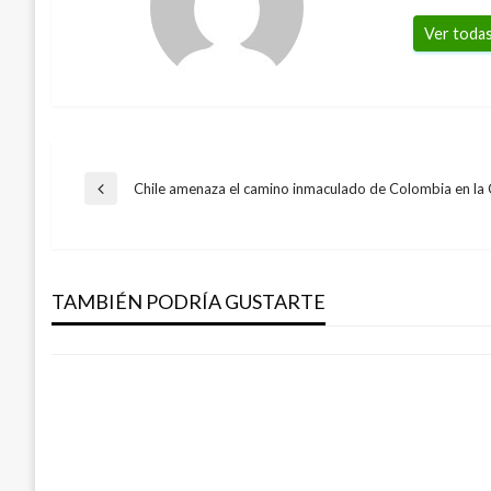
Ver todas
Navegación
Chile amenaza el camino inmaculado de Colombia en la
Entrada
anterior
TEMA DEL DÍA
de
Consejo de Seguridad de la ONU revisará
en Colombia
TAMBIÉN PODRÍA GUSTARTE
entradas
Iván Briceño
miércoles enero 4, 2017