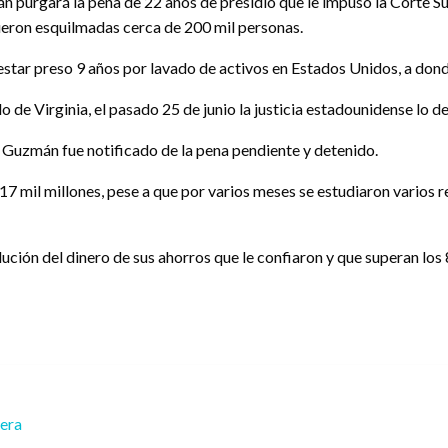
 purgará la pena de 22 años de presidio que le impuso la Corte Su
 fueron esquilmadas cerca de 200 mil personas.
tar preso 9 años por lavado de activos en Estados Unidos, a dond
o de Virginia, el pasado 25 de junio la justicia estadounidense lo 
 Guzmán fue notificado de la pena pendiente y detenido.
7 mil millones, pese a que por varios meses se estudiaron varios r
lución del dinero de sus ahorros que le confiaron y que superan los
rera