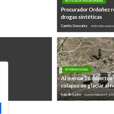
NOTICIA EXTRAORDINARIA
Procurador Ordoñez re
drogas sintéticas
Camilo Gonzalez
miércoles enero
INTERNACIONAL
Al menos 26 muertos 
,
MG
colapso de glaciar al n
Iván Briceño
martes febrero 9, 20