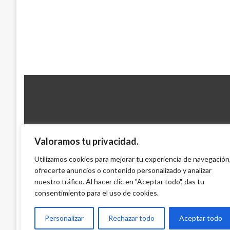
Valoramos tu privacidad.
JUDICIAL
Utilizamos cookies para mejorar tu experiencia de navegación
Capturado otro ejecutivo de la firma D
ofrecerte anuncios o contenido personalizado y analizar
nuestro tráfico. Al hacer clic en "Aceptar todo", das tu
Giovanni Alarcón M.
jueves diciembre 11, 2008
consentimiento para el uso de cookies.
Personalizar
Rechazar todo
Aceptar todo