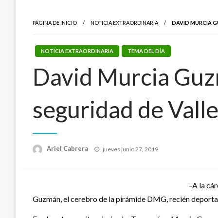
PÁGINA DE INICIO
NOTICIA EXTRAORDINARIA
DAVID MURCIA G
NOTICIA EXTRAORDINARIA
TEMA DEL DÍA
David Murcia Guzm
seguridad de Vall
Publicado
Ariel Cabrera
jueves junio 27, 2019
el
–A la cá
Guzmán, el cerebro de la pirámide DMG, recién deporta