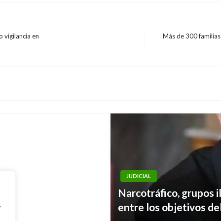
 vigilancia en
Más de 300 familias
Entrada
siguiente
livariana a
JUDICIAL
PANORAMA NACIONAL
Narcotráfico, grupos il
rón y cuenta nueva
EEUU y Colombia trab
,
entre los objetivos d
la democracia en Vene