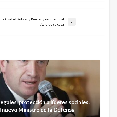
 de Ciudad Bolívar y Kennedy recibieron el
título de su casa
egales, protección a líderes sociales,
ajan coordinadamente para recuperar
el nuevo Ministro de la Defensa
zuela: Carlos Holmes Trujillo