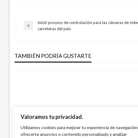
Inició proceso de contratación para las cámaras de video
Navegación
Entrada
carreteras del país
POLÍTICA
anterior
de
Colombia rechaza agresión de Guardia Bo
diputados venezolanos
TAMBIÉN PODRÍA GUSTARTE
entradas
Manuel Reyes Beltran
lunes junio 5, 2017
Valoramos tu privacidad.
PANORAMA NACIONAL
Pasó a segundo debate proyecto de ‘bor
Utilizamos cookies para mejorar tu experiencia de navegación
ofrecerte anuncios o contenido personalizado y analizar
en las Centrales de Riesgo’