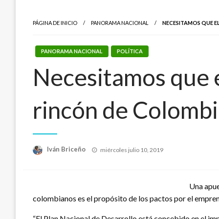
PÁGINA DE INICIO
PANORAMA NACIONAL
NECESITAMOS QUE E
PANORAMA NACIONAL
POLÍTICA
Necesitamos que e
rincón de Colombi
Publicado
Iván Briceño
miércoles julio 10, 2019
el
Una apue
colombianos es el propósito de los pactos por el empren
“El Plan Nacional de Desarrollo está concebido en el imp