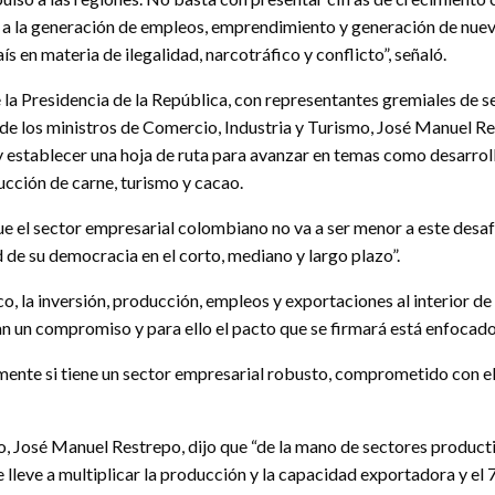
 a la generación de empleos, emprendimiento y generación de nueva
 en materia de ilegalidad, narcotráfico y conflicto”, señaló.
e la Presidencia de la República, con representantes gremiales de s
n de los ministros de Comercio, Industria y Turismo, José Manuel 
s y establecer una hoja de ruta para avanzar en temas como desarrol
ucción de carne, turismo y cacao.
e el sector empresarial colombiano no va a ser menor a este desaf
d de su democracia en el corto, mediano y largo plazo”.
o, la inversión, producción, empleos y exportaciones al interior 
an un compromiso y para ello el pacto que se firmará está enfocado
te si tiene un sector empresarial robusto, comprometido con el p
mo, José Manuel Restrepo, dijo que “de la mano de sectores product
e lleve a multiplicar la producción y la capacidad exportadora y 