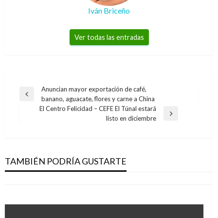
Iván Briceño
Ver todas las entradas
Navegación
Anuncian mayor exportación de café,
Entrada
banano, aguacate, flores y carne a China
de
anterior
El Centro Felicidad – CEFE El Túnal estará
entradas
Entrada
listo en diciembre
siguiente
JUDICIAL
CONFLICTO ARMADO
Autoridades capturan a alías «Boyaco», dwl
Disponen equipo interdisciplinario para
Clan del Golfo.
TAMBIÉN PODRÍA GUSTARTE
capturar a asesinos de policías en Arauca
Carlos Martinez
miércoles mayo 24, 2017
Iván Briceño
viernes enero 12, 2018