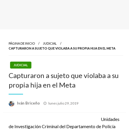
PÁGINA DE INICIO
JUDICIAL
CAPTURARON A SUJETO QUE VIOLABA A SU PROPIA HIJA EN EL META
JUDICIAL
Capturaron a sujeto que violaba a su
propia hija en el Meta
Publicado
Iván Briceño
lunes julio 29, 2019
el
Unidades
de Investigación Criminal del Departamento de Policía