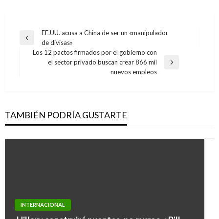
Navegación
EE.UU. acusa a China de ser un «manipulador
Entrada
de divisas»
de
anterior
Los 12 pactos firmados por el gobierno con
entradas
el sector privado buscan crear 866 mil
Entrada
nuevos empleos
siguiente
TAMBIÉN PODRÍA GUSTARTE
INTERNACIONAL