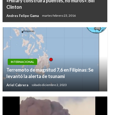
«Hillary construirá puentes, no muros»: Bill
Clinton
Andres Felipe Gama
martes febrero 23, 2016
INTERNACIONAL
Terremoto de magnitud 7,6 en Filipinas: Se
levantó la alerta de tsunami
Ariel Cabrera
sábado diciembre 2, 2023