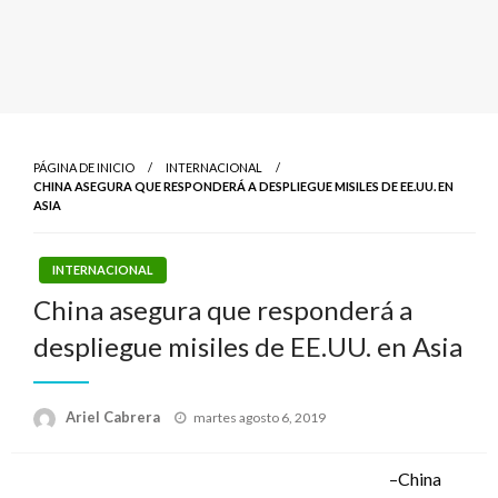
PÁGINA DE INICIO
INTERNACIONAL
CHINA ASEGURA QUE RESPONDERÁ A DESPLIEGUE MISILES DE EE.UU. EN
ASIA
INTERNACIONAL
China asegura que responderá a
despliegue misiles de EE.UU. en Asia
Publicado
Ariel Cabrera
martes agosto 6, 2019
el
–China