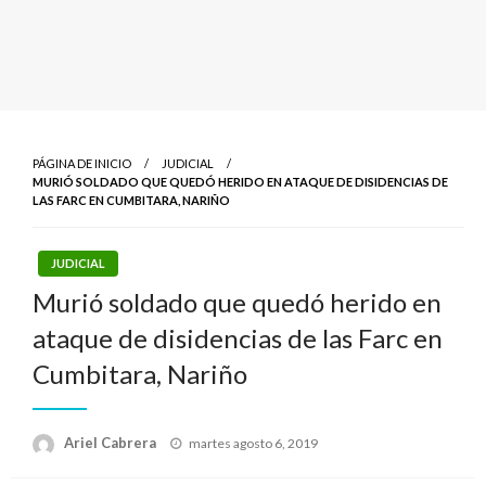
PÁGINA DE INICIO
JUDICIAL
MURIÓ SOLDADO QUE QUEDÓ HERIDO EN ATAQUE DE DISIDENCIAS DE
LAS FARC EN CUMBITARA, NARIÑO
JUDICIAL
Murió soldado que quedó herido en
ataque de disidencias de las Farc en
Cumbitara, Nariño
Publicado
Ariel Cabrera
martes agosto 6, 2019
el