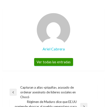
Ariel Cabrera
Ver todas las entradas
Navegación
Capturan a alias «piquiña», acusado de
ordenar asesinato de líderes sociales en
de
Entrada
Chocó
anterior
entradas
Régimen de Maduro dice que EE.UU
pretende ahorcar al pueblo venezolano para