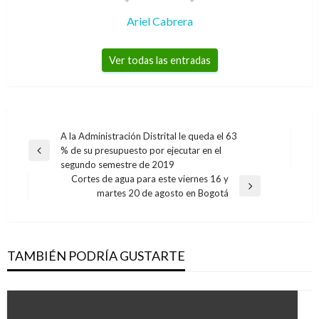
Ariel Cabrera
Ver todas las entradas
Navegación
A la Administración Distrital le queda el 63
% de su presupuesto por ejecutar en el
de
Entrada
segundo semestre de 2019
anterior
entradas
Cortes de agua para este viernes 16 y
Entrada
martes 20 de agosto en Bogotá
siguiente
TAMBIÉN PODRÍA GUSTARTE