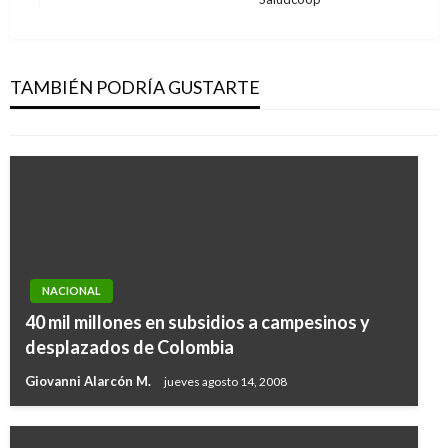
siguiente
Avanzan acuerdos con comunidades
vinculadas a sustitución de cultivos ilícitos en
el sur de Córdoba
TAMBIÉN PODRÍA GUSTARTE
Giovanni Alarcón M.
martes marzo 26, 2019
NACIONAL
40 mil millones en subsidios a campesinos y
desplazados de Colombia
Giovanni Alarcón M.
jueves agosto 14, 2008