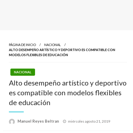
PÁGINA DE INICIO
NACIONAL
ALTO DESEMPEÑO ARTÍSTICO Y DEPORTIVO ES COMPATIBLE CON
MODELOS FLEXIBLES DE EDUCACIÓN
NACIONAL
Alto desempeño artístico y deportivo
es compatible con modelos flexibles
de educación
Publicado
Manuel Reyes Beltran
miércoles agosto 21, 2019
el