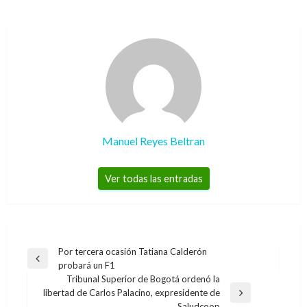
Manuel Reyes Beltran
Ver todas las entradas
Navegación
Por tercera ocasión Tatiana Calderón
Entrada
probará un F1
de
anterior
Tribunal Superior de Bogotá ordenó la
entradas
libertad de Carlos Palacino, expresidente de
Entrada
NACIONAL
Saludcoop