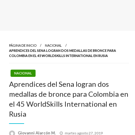
PÁGINA DE INICIO
NACIONAL
APRENDICES DEL SENA LOGRAN DOS MEDALLAS DE BRONCE PARA
COLOMBIA EN EL 45 WORLDSKILLS INTERNATIONAL EN RUSIA
NACIONAL
Aprendices del Sena logran dos
medallas de bronce para Colombia en
el 45 WorldSkills International en
Rusia
Publicado
Giovanni Alarcón M.
martes agosto 27, 2019