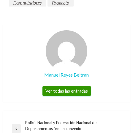
Computadores
Proyecto
Manuel Reyes Beltran
Ver todas las entradas
Navegación
Policía Nacional y Federación Nacional de
Departamentos firman convenio
de
Entrada