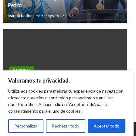
Petro
Iván Briceño
martes agosto 29, 2023
NACIONAL
Última encuesta: Cae imagen de Santos, pero
Valoramos tu privacidad.
muchos aprueban su gestión
Utilizamos cookies para mejorar tu experiencia de navegación,
Ariel Cabrera
ofrecerte anuncios o contenido personalizado y analizar
viernes junio 8, 2012
nuestro tráfico. Al hacer clic en "Aceptar todo", das tu
consentimiento para el uso de cookies.
Personalizar
Rechazar todo
Aceptar todo
© Radio Santa Fe 1070 am