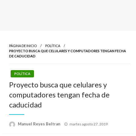
PÁGINA DE INICIO
POLÍTICA
PROYECTO BUSCA QUE CELULARES Y COMPUTADORES TENGAN FECHA
DE CADUCIDAD
POLÍTICA
Proyecto busca que celulares y
computadores tengan fecha de
caducidad
Publicado
Manuel Reyes Beltran
martes agosto 27, 2019
el