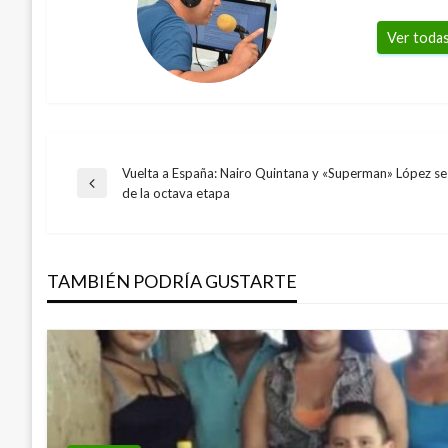
Ver todas
Vuelta a España: Nairo Quintana y «Superman» López se
Navegación
Entrada
de la octava etapa
anterior
de
TAMBIÉN PODRÍA GUSTARTE
entradas