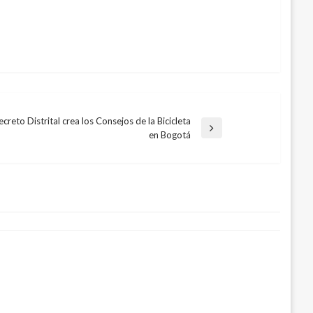
creto Distrital crea los Consejos de la Bicicleta
rada
en Bogotá
uiente
ó en mayo 230 laboratorios de