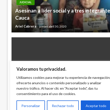
JUDICIAL
Asesinan a líder social y a tres integrante
Cauca
Ariel Cabrera
jueves abril 30, 2020
Valoramos tu privacidad.
JUDICIAL
Fiscalía dictó medida de aseguramiento pa
Utilizamos cookies para mejorar tu experiencia de navegación
ofrecerte anuncios o contenido personalizado y analizar
Gata por homicidio de periodista
nuestro tráfico. Al hacer clic en "Aceptar todo", das tu
Carolina Urrego
jueves agosto 9, 2012
consentimiento para el uso de cookies.
Personalizar
Rechazar todo
Aceptar todo