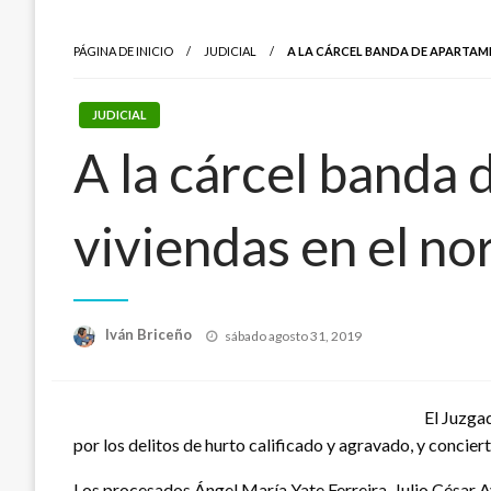
PÁGINA DE INICIO
JUDICIAL
A LA CÁRCEL BANDA DE APARTAM
JUDICIAL
A la cárcel banda
viviendas en el no
Publicado
Iván Briceño
sábado agosto 31, 2019
el
El Juzga
por los delitos de hurto calificado y agravado, y conciert
Los procesados Ángel María Yate Ferreira, Julio Césa