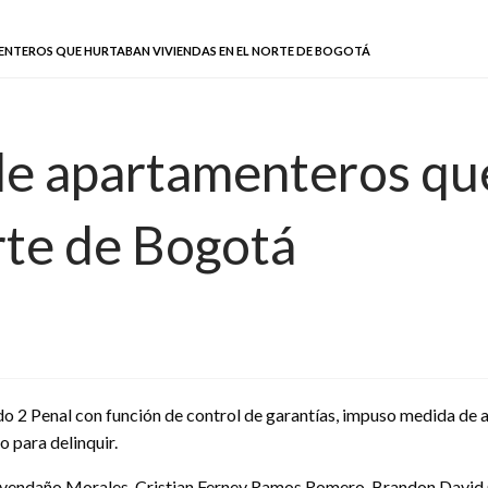
ENTEROS QUE HURTABAN VIVIENDAS EN EL NORTE DE BOGOTÁ
 de apartamenteros qu
rte de Bogotá
do 2 Penal con función de control de garantías, impuso medida de
o para delinquir.
r Avendaño Morales, Cristian Ferney Ramos Romero, Brandon Dav