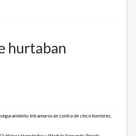
e hurtaban
 aseguramiento intramuros en contra de cinco hombres,
id Quiñónez Hernández y Weduin Fernando Pineda