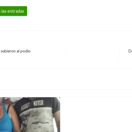
 las entradas
 subieron al podio
De
Ent
JUDICIAL
sig
El Ejército desmantel
producción de coca
Ariel Cabrera
jueves junio 6, 2019