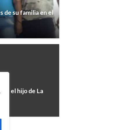
JUDICIAL
s de su familia en el
Por homicidio de un m
Clan del Golfo
Manuel Reyes Beltran
viernes ju
ra el hijo de La
,