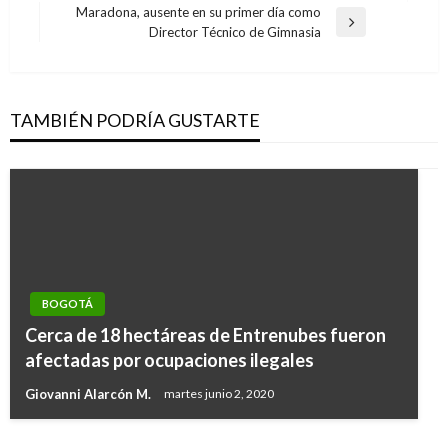
Maradona, ausente en su primer día como
Entrada
Director Técnico de Gimnasia
siguiente
TAMBIÉN PODRÍA GUSTARTE
BOGOTÁ
BOGOTÁ
Cerca de 18 hectáreas de Entrenubes fueron
En medio de pelea de borrachos rescatan a
afectadas por ocupaciones ilegales
bebé con síndrome de down en Bogotá
Giovanni Alarcón M.
martes junio 2, 2020
Iván Briceño
martes enero 7, 2020