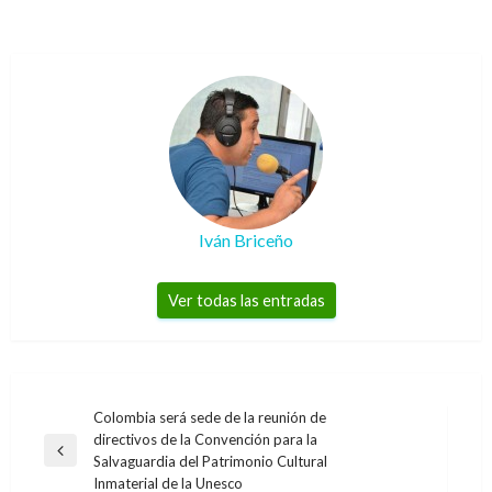
Iván Briceño
Ver todas las entradas
Navegación
Colombia será sede de la reunión de
directivos de la Convención para la
de
Entrada
Salvaguardia del Patrimonio Cultural
entradas
anterior
Inmaterial de la Unesco