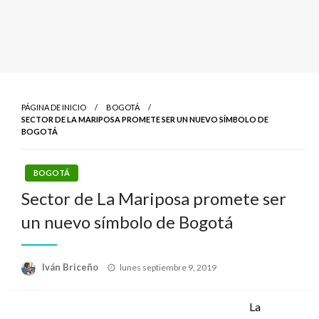
PÁGINA DE INICIO
BOGOTÁ
SECTOR DE LA MARIPOSA PROMETE SER UN NUEVO SÍMBOLO DE
BOGOTÁ
BOGOTÁ
Sector de La Mariposa promete ser
un nuevo símbolo de Bogotá
Publicado
Iván Briceño
lunes septiembre 9, 2019
el
La