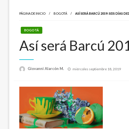
PÁGINA DE INICIO
BOGOTÁ
ASÍ SERÁ BARCÚ 2019: SEIS DÍAS
BOGOTÁ
Así será Barcú 201
Publicado
Giovanni Alarcón M.
miércoles septiembre 18, 2019
el