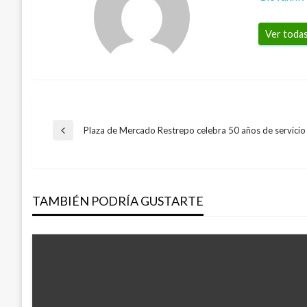
Ver todas
Navegación
Plaza de Mercado Restrepo celebra 50 años de servicio
Entrada
anterior
de
TAMBIÉN PODRÍA GUSTARTE
entradas