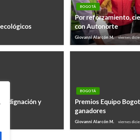
BOGOTÁ
Por reforzamiento, cier
 ecológicos
con Autonorte
Giovanni Alarcón M.
viernes dici
BOGOTÁ
 Indignación y
Premios Equipo Bogotá
,
ganadores
Giovanni Alarcón M.
viernes dici