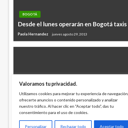
BOGOTÁ
Desde el lunes operarán en Bogotá taxis
Paola Hernandez
jueves agosto 29, 2013
Valoramos tu privacidad.
BOGOTÁ
Niños quemados en Bogotá por la Policía.
Utilizamos cookies para mejorar tu experiencia de navegación
ofrecerte anuncios o contenido personalizado y analizar
vergüenza
nuestro tráfico. Al hacer clic en "Aceptar todo", das tu
German Hernandez
martes febrero 10, 2009
consentimiento para el uso de cookies.
Personalizar
Rechazar todo
Aceptar todo