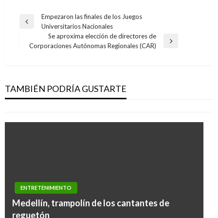
Navegación
Empezaron las finales de los Juegos
Entrada
Universitarios Nacionales
de
anterior
Se aproxima elección de directores de
entradas
Entrada
Corporaciones Autónomas Regionales (CAR)
siguiente
ENTRETENIMIENTO
Memo Orozco, el mago más malo del mundo en
Centro Chía
TAMBIÉN PODRÍA GUSTARTE
Iván Briceño
viernes abril 21, 2017
ENTRETENIMIENTO
Medellín, trampolín de los cantantes de
reguetón