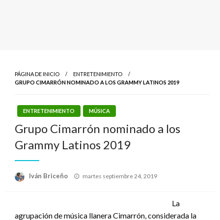
PÁGINA DE INICIO
ENTRETENIMIENTO
GRUPO CIMARRÓN NOMINADO A LOS GRAMMY LATINOS 2019
ENTRETENIMIENTO
MÚSICA
Grupo Cimarrón nominado a los
Grammy Latinos 2019
Publicado
Iván Briceño
martes septiembre 24, 2019
el
La
agrupación de música llanera Cimarrón, considerada la